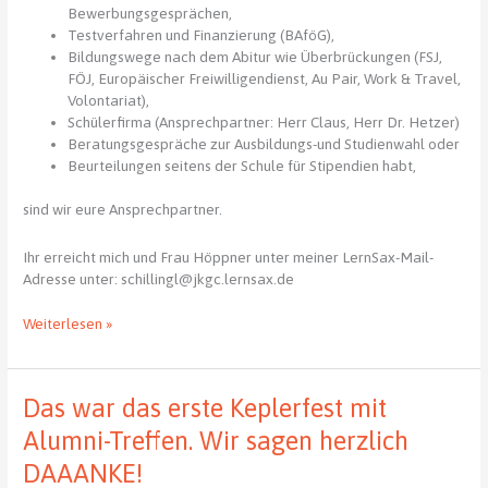
Bewerbungsgesprächen,
Testverfahren und Finanzierung (BAföG),
Bildungswege nach dem Abitur wie Überbrückungen (FSJ,
FÖJ, Europäischer Freiwilligendienst, Au Pair, Work & Travel,
Volontariat),
Schülerfirma (Ansprechpartner: Herr Claus, Herr Dr. Hetzer)
Beratungsgespräche zur Ausbildungs-und Studienwahl oder
Beurteilungen seitens der Schule für Stipendien habt,
sind wir eure Ansprechpartner.
Ihr erreicht mich und Frau Höppner unter meiner LernSax-Mail-
Adresse unter:
schillingl@jkgc.lernsax.de
Berufs-
Weiterlesen »
und
Studienorientierung
am
Das war das erste Keplerfest mit
JKG
Alumni-Treffen. Wir sagen herzlich
DAAANKE!