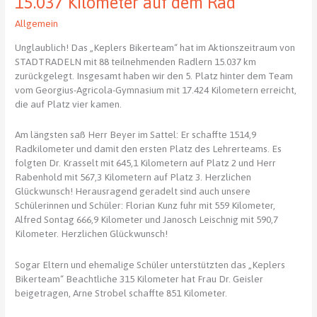
15.037 Kilometer auf dem Rad
Keplerfest
mit
Allgemein
Alumni-
Treffen.
Unglaublich! Das „Keplers Bikerteam“ hat im Aktionszeitraum von
Wir
STADTRADELN mit 88 teilnehmenden Radlern 15.037 km
sagen
zurückgelegt. Insgesamt haben wir den 5. Platz hinter dem Team
herzlich
vom Georgius-Agricola-Gymnasium mit 17.424 Kilometern erreicht,
DAAANKE!
die auf Platz vier kamen.
Am längsten saß Herr Beyer im Sattel: Er schaffte 1514,9
Radkilometer und damit den ersten Platz des Lehrerteams. Es
folgten Dr. Krasselt mit 645,1 Kilometern auf Platz 2 und Herr
Rabenhold mit 567,3 Kilometern auf Platz 3. Herzlichen
Glückwunsch! Herausragend geradelt sind auch unsere
Schülerinnen und Schüler: Florian Kunz fuhr mit 559 Kilometer,
Alfred Sontag 666,9 Kilometer und Janosch Leischnig mit 590,7
Kilometer. Herzlichen Glückwunsch!
Sogar Eltern und ehemalige Schüler unterstützten das „Keplers
Bikerteam“ Beachtliche 315 Kilometer hat Frau Dr. Geisler
beigetragen, Arne Strobel schaffte 851 Kilometer.