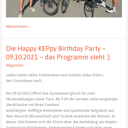
15.037
Weiterlesen »
Kilometer
auf
dem
Die Happy KEPpy Birthday Party –
Rad
09.10.2021 – das Programm steht :)
Allgemein
Liebe Gäste, liebe Schülerinnen und Schüler, liebe Eltern,
der Countdown läuft….
Am 09.10.2021 öffnet das Gymnasium gleich für zwei
Veranstaltungen seine Tore. Ab 9.30 Uhr werden viele neugierige
Viertklässler mit ihren Familien
empfangen. Knifflige Knobeleien und spannende Aufgaben aus
dem Bereich Wissenschaft und Technik erwarten die Kleinen. In
dieser Zeit können sich die Eltern über die Ausbildung am Kepler-
Gymnasium informieren. Interessenten können sich über unser