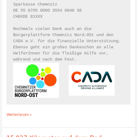
Sparkasse Chemnitz

DE 55 8705 0000 3554 0048 38

CHEKDE 81XXX

Nochmals vielen Dank auch an die 
Bürgerplattform Chemnitz Nord-OSt und den 
CADA e.V. für die finanzielle Unterstützung.

Ebenso geht ein großes Dankeschön an alle 
HelferInnen für die fleißige Hilfe vor, 
Das
Weiterlesen »
war
das
erste