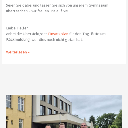
Seien Sie dabei und lassen Sie sich von unserem Gymnasium
überraschen – wir freuen uns auf Sie.
Liebe Helfer,
anbei die Übersicht/der
Einsatzplan
für den Tag.
Bitte um
Rückmeldung
, wer dies noch nicht getan hat.
Die
Weiterlesen »
Happy
KEPpy
Birthday
Party
–
09.10.2021
–
das
Programm
steht
:)