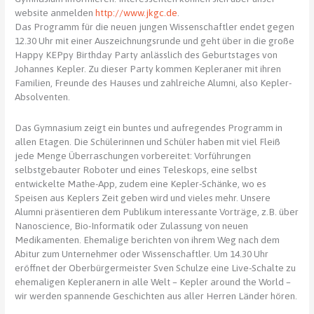
website anmelden
http://www.jkgc.de
.
Das Programm für die neuen jungen Wissenschaftler endet gegen
12.30 Uhr mit einer Auszeichnungsrunde und geht über in die große
Happy KEPpy Birthday Party anlässlich des Geburtstages von
Johannes Kepler. Zu dieser Party kommen Kepleraner mit ihren
Familien, Freunde des Hauses und zahlreiche Alumni, also Kepler-
Absolventen.
Das Gymnasium zeigt ein buntes und aufregendes Programm in
allen Etagen. Die Schülerinnen und Schüler haben mit viel Fleiß
jede Menge Überraschungen vorbereitet: Vorführungen
selbstgebauter Roboter und eines Teleskops, eine selbst
entwickelte Mathe-App, zudem eine Kepler-Schänke, wo es
Speisen aus Keplers Zeit geben wird und vieles mehr. Unsere
Alumni präsentieren dem Publikum interessante Vorträge, z.B. über
Nanoscience, Bio-Informatik oder Zulassung von neuen
Medikamenten. Ehemalige berichten von ihrem Weg nach dem
Abitur zum Unternehmer oder Wissenschaftler. Um 14.30 Uhr
eröffnet der Oberbürgermeister Sven Schulze eine Live-Schalte zu
ehemaligen Kepleranern in alle Welt – Kepler around the World –
wir werden spannende Geschichten aus aller Herren Länder hören.