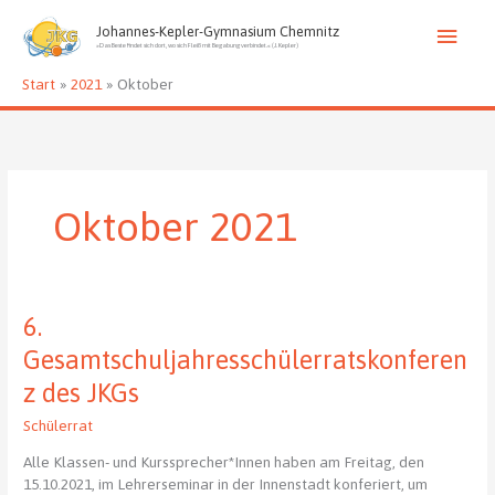
Zum
Haup
Inhalt
Johannes-Kepler-Gymnasium Chemnitz
»Das Beste findet sich dort, wo sich Fleiß mit Begabung verbindet.« (J. Kepler)
springen
Start
2021
Oktober
Oktober 2021
6.
Gesamtschuljahresschülerratskonferen
z des JKGs
Schülerrat
Alle Klassen- und Kurssprecher*Innen haben am Freitag, den
15.10.2021, im Lehrerseminar in der Innenstadt konferiert, um