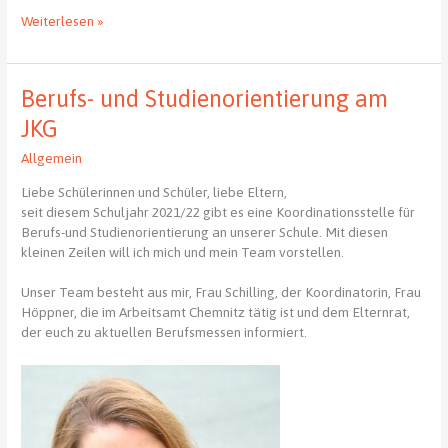
Noch
Weiterlesen »
nix
vor
am
Berufs- und Studienorientierung am
Wochenende?
–
JKG
Plane
Allgemein
deine
Zukunft
Liebe Schülerinnen und Schüler, liebe Eltern,
–
seit diesem Schuljahr 2021/22 gibt es eine Koordinationsstelle für
Besuche
Berufs-und Studienorientierung an unserer Schule. Mit diesen
die
kleinen Zeilen will ich mich und mein Team vorstellen.
mach
was!-
Unser Team besteht aus mir, Frau Schilling, der Koordinatorin, Frau
Messe
Höppner, die im Arbeitsamt Chemnitz tätig ist und dem Elternrat,
in
der euch zu aktuellen Berufsmessen informiert.
Chemnitz