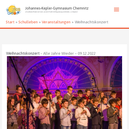
Zum
Haup
Inhalt
Johannes-Kepler-Gymnasium Chemnitz
»Das Beste findet sich dort, wo sich Fleiß mit Begabung verbindet.« (J. Kepler)
springen
Start
Schulleben
Veranstaltungen
Weihnachtskonzert
Weihnachtskonzert
– Alle Jahre Wieder – 09.12.2022