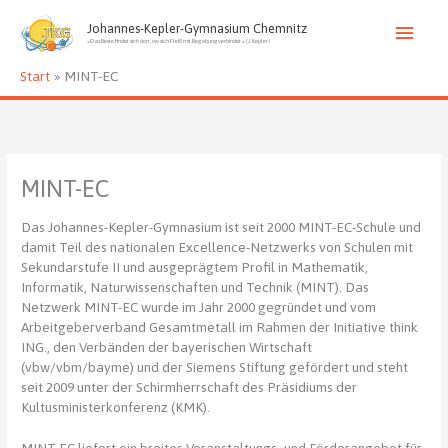
Zum
Haup
Inhalt
Johannes-Kepler-Gymnasium Chemnitz
»Das Beste findet sich dort, wo sich Fleiß mit Begabung verbindet.« (J. Kepler)
springen
Start
MINT-EC
MINT-EC
Das Johannes-Kepler-Gymnasium ist seit 2000 MINT-EC-Schule und
damit Teil des nationalen Excellence-Netzwerks von Schulen mit
Sekundarstufe II und ausgeprägtem Profil in Mathematik,
Informatik, Naturwissenschaften und Technik (MINT). Das
Netzwerk MINT-EC wurde im Jahr 2000 gegründet und vom
Arbeitgeberverband Gesamtmetall im Rahmen der Initiative think
ING., den Verbänden der bayerischen Wirtschaft
(vbw/vbm/bayme) und der Siemens Stiftung gefördert und steht
seit 2009 unter der Schirmherrschaft des Präsidiums der
Kultusministerkonferenz (KMK).