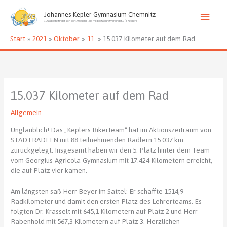
Zum
Haup
Inhalt
Johannes-Kepler-Gymnasium Chemnitz
»Das Beste findet sich dort, wo sich Fleiß mit Begabung verbindet.« (J. Kepler)
springen
Start
2021
Oktober
11.
15.037 Kilometer auf dem Rad
15.037 Kilometer auf dem Rad
Allgemein
Unglaublich! Das „Keplers Bikerteam“ hat im Aktionszeitraum von
STADTRADELN mit 88 teilnehmenden Radlern 15.037 km
zurückgelegt. Insgesamt haben wir den 5. Platz hinter dem Team
vom Georgius-Agricola-Gymnasium mit 17.424 Kilometern erreicht,
die auf Platz vier kamen.
Am längsten saß Herr Beyer im Sattel: Er schaffte 1514,9
Radkilometer und damit den ersten Platz des Lehrerteams. Es
folgten Dr. Krasselt mit 645,1 Kilometern auf Platz 2 und Herr
Rabenhold mit 567,3 Kilometern auf Platz 3. Herzlichen