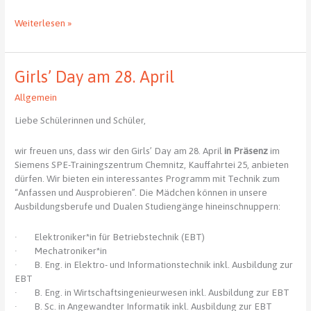
Studieninformationstag
Weiterlesen »
an
der
BA
Girls’ Day am 28. April
Glauchau
Allgemein
Liebe Schülerinnen und Schüler,
wir freuen uns, dass wir den Girls’ Day am 28. April
in Präsenz
im
Siemens SPE-Trainingszentrum Chemnitz, Kauffahrtei 25, anbieten
dürfen. Wir bieten ein interessantes Programm mit Technik zum
“Anfassen und Ausprobieren”. Die Mädchen können in unsere
Ausbildungsberufe und Dualen Studiengänge hineinschnuppern:
· Elektroniker*in für Betriebstechnik (EBT)
· Mechatroniker*in
· B. Eng. in Elektro- und Informationstechnik inkl. Ausbildung zur
EBT
· B. Eng. in Wirtschaftsingenieurwesen inkl. Ausbildung zur EBT
· B. Sc. in Angewandter Informatik inkl. Ausbildung zur EBT