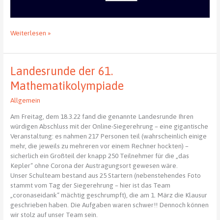
Girls’
Weiterlesen »
Day
am
28.
Landesrunde der 61.
April
Mathematikolympiade
Allgemein
Am Freitag, dem 18.3.22 fand die genannte Landesrunde Ihren
würdigen Abschluss mit der Online-Siegerehrung – eine gigantische
Veranstaltung: es nahmen 217 Personen teil (wahrscheinlich einige
mehr, die jeweils zu mehreren vor einem Rechner hockten) –
sicherlich ein Großteil der knapp 250 Teilnehmer für die „das
Kepler“ ohne Corona der Austragungsort gewesen wäre.
Unser Schulteam bestand aus 25 Startern (nebenstehendes Foto
stammt vom Tag der Siegerehrung – hier ist das Team
„coronaseidank“ mächtig geschrumpft), die am 1. März die Klausur
geschrieben haben. Die Aufgaben waren schwer!! Dennoch können
wir stolz auf unser Team sein.