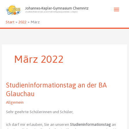
Zum
Haup
Inhalt
Johannes-Kepler-Gymnasium Chemnitz
»Das Beste findet sich dort, wo sich Fleiß mit Begabung verbindet.« (J. Kepler)
springen
Start
2022
März
März 2022
Studieninformationstag an der BA
Glauchau
Allgemein
Sehr geehrte Schülerinnen und Schüler,
ich darf mir erlauben, Sie an unseren
Studieninformationstag
an