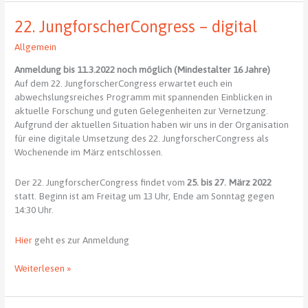
Schülerakademie
am
22. JungforscherCongress – digital
JKG
ab
Allgemein
dem
16.03.2022
Anmeldung bis 11.3.2022 noch möglich (Mindestalter 16 Jahre)
Auf dem 22. JungforscherCongress erwartet euch ein
abwechslungsreiches Programm mit spannenden Einblicken in
aktuelle Forschung und guten Gelegenheiten zur Vernetzung.
Aufgrund der aktuellen Situation haben wir uns in der Organisation
für eine digitale Umsetzung des 22. JungforscherCongress als
Wochenende im März entschlossen.
Der 22. JungforscherCongress findet vom
25. bis 27. März 2022
statt. Beginn ist am Freitag um 13 Uhr, Ende am Sonntag gegen
14:30 Uhr.
Hier
geht es zur Anmeldung
22.
Weiterlesen »
JungforscherCongress
–