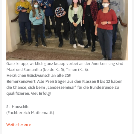
Ganz knapp, wirklich ganz knapp vorbei an der Anerkennung sind
Maxi und Samantha (beide Kl. 5), Timon (Kl. 6).
Herzlichen Glückwunsch an alle 25!!
Bemerkenswert: Alle Preisträger aus den Klassen 8 bis 12 haben
die Chance, sich beim „Landesseminar“ für die Bundesrunde zu
qualifizieren. Viel Erfolg!
St. Hauschild
(Fachbereich Mathematik)
Landesrunde
Weiterlesen »
der