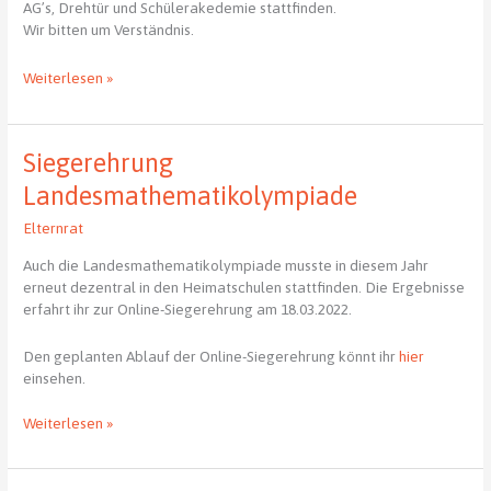
AG’s, Drehtür und Schülerakedemie stattfinden.
Wir bitten um Verständnis.
Ausfall
Weiterlesen »
von
AGs,
Drehtür
Siegerehrung
und
Schülerakademie
Landesmathematikolympiade
Elternrat
Auch die Landesmathematikolympiade musste in diesem Jahr
erneut dezentral in den Heimatschulen stattfinden. Die Ergebnisse
erfahrt ihr zur Online-Siegerehrung am 18.03.2022.
Den geplanten Ablauf der Online-Siegerehrung könnt ihr
hier
einsehen.
Siegerehrung
Weiterlesen »
Landesmathematikolympiade