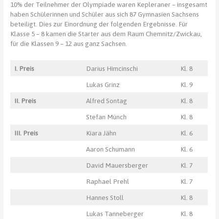
10% der Teilnehmer der Olympiade waren Kepleraner – insgesamt
haben Schülerinnen und Schüler aus sich 87 Gymnasien Sachsens
beteiligt. Dies zur Einordnung der folgenden Ergebnisse. Für
Klasse 5 – 8 kamen die Starter aus dem Raum Chemnitz/Zwickau,
für die Klassen 9 – 12 aus ganz Sachsen.
I. Preis
Darius Himcinschi
Kl. 8
Lukas Grinz
Kl. 9
II. Preis
Alfred Sontag
Kl. 8
Stefan Münch
Kl. 8
III. Preis
Kiara Jähn
Kl. 6
Aaron Schumann
Kl. 6
David Mauersberger
Kl. 7
Raphael Prehl
Kl. 7
Hannes Stoll
Kl. 8
Lukas Tanneberger
Kl. 8