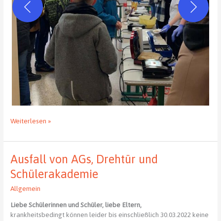
Kuchenbasar
Weiterlesen »
–
Spendenaktion
Ausfall von AGs, Drehtür und
Schülerakademie
Allgemein
Liebe Schülerinnen und Schüler, liebe Eltern,
krankheitsbedingt können leider bis einschließlich 30.03.2022 keine