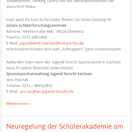
Sonderpreise Thinking Safety und ein Jahresabonnement der
Zeitschrift Make.
Hast auch Du Lust zu forschen, findest Du Unterstützung im:
solaris Schülerforschungszentrum
Adresse: Neefestraße 88B · 09116 Chemnitz
Telefon: 0371 3685-850
E-Mail:
jugendwerkstaetten@solaris-fzu.de
Interessierte können dort zum „Schnuppern“ gern vorbeischauen.
Außerdem kann auch der Jugend forscht Sponsorpool in Sachsen
neue Projekte finanziell unterstützen:
Sponsorpoolverwaltung Jugend forscht Sachsen
Jens Reichel
Telefon: 0351 / 484522813
E-Mail:
spv.sac@wv.jugend-forscht.de
Jugend
Weiterlesen »
forscht
2022
Neuregelung der Schülerakademie am