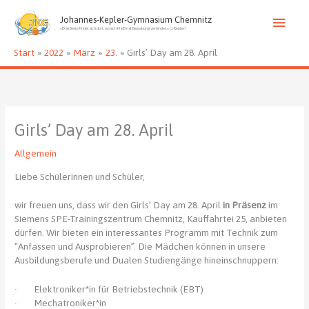
Zum
Haup
Inhalt
Johannes-Kepler-Gymnasium Chemnitz
»Das Beste findet sich dort, wo sich Fleiß mit Begabung verbindet.« (J. Kepler)
springen
Start
2022
März
23.
Girls’ Day am 28. April
Girls’ Day am 28. April
Allgemein
Liebe Schülerinnen und Schüler,
wir freuen uns, dass wir den Girls’ Day am 28. April
in Präsenz
im
Siemens SPE-Trainingszentrum Chemnitz, Kauffahrtei 25, anbieten
dürfen. Wir bieten ein interessantes Programm mit Technik zum
“Anfassen und Ausprobieren”. Die Mädchen können in unsere
Ausbildungsberufe und Dualen Studiengänge hineinschnuppern:
· Elektroniker*in für Betriebstechnik (EBT)
· Mechatroniker*in