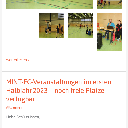
Ehemaliger
Weiterlesen »
holt
mit
SchülerInnen-
MINT-EC-Veranstaltungen im ersten
Team
ERSTE
Halbjahr 2023 – noch freie Plätze
ROTE
verfügbar
LATERNE
Allgemein
Liebe SchülerInnen,