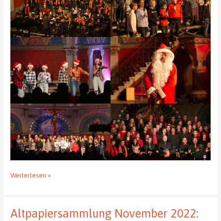
Unser
Weiterlesen »
Weihnachtskonzert
2022
in
Altpapiersammlung November 2022:
der