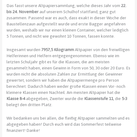
Das fasst unsere Altpapiersammlung, welche dieses Jahr vom
22.
bis 24. November
auf unserem Schulhof stattfand, ganz gut
zusammen. Passend war es auch, dass exakt in dieser Woche der
Baustellenzaun aufgestellt wurde und erste Bagger angefahren
wurden, weshalb wir nur einen kleinen Container, welcher lediglich
5 Tonnen, und nicht wie gewohnt 10 Tonnen, fassen konnte.
Insgesamt wurden
7957,5 Kilogramm
Altpapier von den freiwilligen
Helferinnen und Helfern entgegengenommen. Ebenso wie im
letzten Schuljahr gibt es für die Klassen, die am meisten
gesammelt haben, einen Gewinn in Form von 50, 30 oder 20 Euro. Es
wurden nicht die absoluten Zahlen zur Ermittlung der Gewinner
gewertet, sondern wir haben die Altpapiermenge pro Person
berechnet. Dadurch haben weder große Klassen einen Vor- noch
kleinere Klassen einen Nachteil. Am meisten Altpapier hat die
Klasse 8-4
abgegeben, Zweiter wurde die
Klassenstufe 11
, die
5-3
belegt den dritten Platz.
Wir bedanken uns bei allen, die fleißig Altpapier sammelten und es
abgegeben haben! Durch euch wird das Sommerfest teilweise
finanziert! Danke!