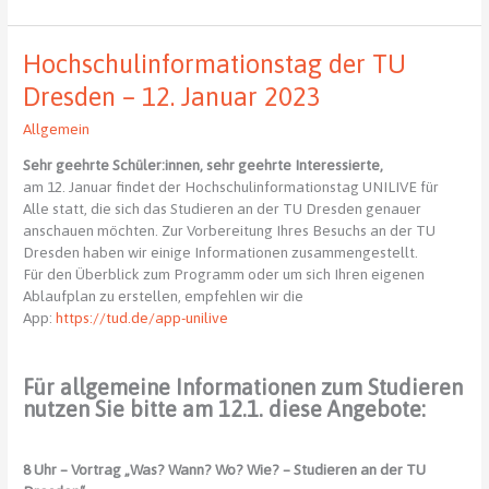
EC-
Veranstaltungen
im
Hochschulinformationstag der TU
ersten
Halbjahr 2023 –
Dresden – 12. Januar 2023
noch
Allgemein
freie
Plätze
Sehr geehrte Schüler:innen, sehr geehrte Interessierte,
verfügbar
am 12. Januar findet der Hochschulinformationstag UNILIVE für
Alle statt, die sich das Studieren an der TU Dresden genauer
anschauen möchten. Zur Vorbereitung Ihres Besuchs an der TU
Dresden haben wir einige Informationen zusammengestellt.
Für den Überblick zum Programm oder um sich Ihren eigenen
Ablaufplan zu erstellen, empfehlen wir die
App:
https://tud.de/app-unilive
Für allgemeine Informationen zum Studieren
nutzen Sie bitte am 12.1. diese Angebote:
8 Uhr – Vortrag „Was? Wann? Wo? Wie? – Studieren an der TU