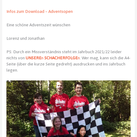
Infos zum Download
–
Adventsopen
Eine schöne Adventszeit wünschen
Lorenz und Jonathan
PS: Durch ein Missverständnis steht im Jahrbuch 2021/22 leider
nichts von
UNSERE
n
SCHACHERFOLGE
n
. Wer mag, kann sich die A4-
Seite (über die kurze Seite gedreht) ausdrucken und ins Jahrbuch
legen.