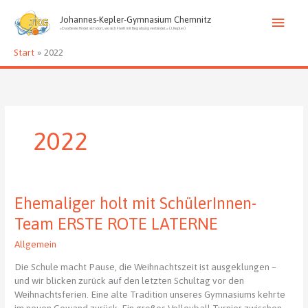
Zum
Haup
Inhalt
Johannes-Kepler-Gymnasium Chemnitz
»Das Beste findet sich dort, wo sich Fleiß mit Begabung verbindet.« (J. Kepler)
springen
Start
2022
2022
Ehemaliger holt mit SchülerInnen-
Team ERSTE ROTE LATERNE
Allgemein
Die Schule macht Pause, die Weihnachtszeit ist ausgeklungen –
und wir blicken zurück auf den letzten Schultag vor den
Weihnachtsferien. Eine alte Tradition unseres Gymnasiums kehrte