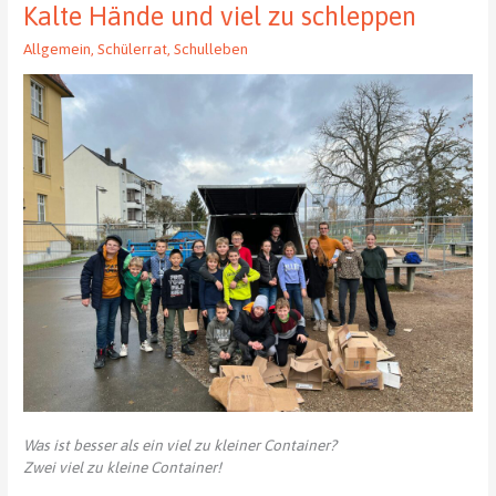
St.
Kalte Hände und viel zu schleppen
Petrikirche
Allgemein
,
Schülerrat
,
Schulleben
Chemnitz
Was ist besser als ein viel zu kleiner Container?
Zwei viel zu kleine Container!