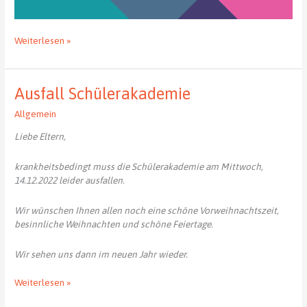
Hochschulinformationstag
Weiterlesen »
der
TU
Dresden
Ausfall Schülerakademie
–
12.
Allgemein
Januar
2023
Liebe Eltern,
krankheitsbedingt muss die Schülerakademie am Mittwoch,
14.12.2022 leider ausfallen.
Wir wünschen Ihnen allen noch eine schöne Vorweihnachtszeit,
besinnliche Weihnachten und schöne Feiertage.
Wir sehen uns dann im neuen Jahr wieder.
Ausfall
Weiterlesen »
Schülerakademie