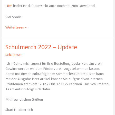
Hier
findet Ihr die Übersicht auch nochmal zum Download.
Viel Spaß!
Schülerakademie
Weiterlesen »
für
Schüler
der
Schulmerch 2022 – Update
Klasse
4
Schülerrat
–
Termine
Ich möchte mich zuerst für Ihre Bestellung bedanken. Unseren
in
Gewinn werden wir dem Förderverein zugutekommen lassen,
der
damit uns dieser tatkräftig beim Sommerfest unterstützen kann.
Übersicht
Mit der Ausgabe Ihrer Artikel können Sie aufgrund von internen
Problemen erst vom 12.12.22 bis 17.12.22 rechnen. Das Schulmerch-
Team entschuldigt sich dafür.
Mit freundlichen Grüßen
Shari Heidenreich