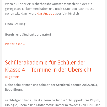
haben
Wenn du lieber ein
sicherheitsbewusster Mensch
bist, der ein
geregeltes Einkommen haben und nach 8 Stunden nach Hause
gehen will, dann wäre
das Angebot
perfekt für dich.
Linda Schilling
Berufs- und Studienkoordinatorin
Studium
Weiterlesen »
oder
Ausbildung?
–
Schülerakademie für Schüler der
Zwei
neue
Klasse 4 – Termine in der Übersicht
Angebote
Allgemein
zum
Informieren
Liebe Schülerinnen und Schüler der Schülerakademie 2022/2023,
liebe Eltern,
nachfolgend findet Ihr die Termine für die Schnupperkurse Physik,
Biologie, Chemie und Mathematik. Immer mittwochs von 15:00 Uhr