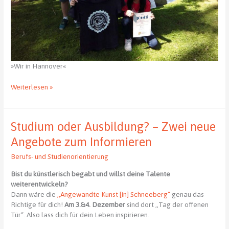
»Wir in Hannover«
ADVENTSOPEN
Weiterlesen »
Schach
–
Für
Studium oder Ausbildung? – Zwei neue
alle
Kinder,
Angebote zum Informieren
Jahrgang
Berufs- und Studienorientierung
2011
und
Bist du künstlerisch begabt und willst deine Talente
jünger,
weiterentwickeln?
die
Dann wäre die
,,Angewandte Kunst [in] Schneeberg“
genau das
Lust
Richtige für dich!
Am 3.&4. Dezember
sind dort ,,Tag der offenen
am
Tür“. Also lass dich für dein Leben inspirieren.
Schachspielen