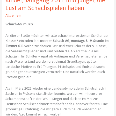
Kinder, Jahrgang 2011 und jünger, die
viel
Lust am Schachspielen haben
zu
schleppen
Allgemein
Schach-AG im JKG
An dieser Stelle möchten wir alle schachinteressierten Schüler ab
Klasse 5 einladen, bei unserer
Schach-AG, montags 8.–9. Stunde im
Zimmer 011
vorbeizuschauen. Wir sind zwei Schüler der 9. Klasse,
die Vereinsmitglieder sind, und bieten die AG erstmal dieses
Schuljahr für Schüler – egal ob Anfänger und Vereinsspieler an. Je
nach Wissensstand werden erst einmal Grundlagen, später
taktische Motive zu Eröffnungen, Mittelspiel und Endspiel sowie
grundlegende Strategien vermittelt. Und natürlich werden auch
Partien gespielt.
Als im März 2022 wieder eine Landesolympiade im Schulschach in
Sachsen in Präsenz stattfinden konnte, wurden wir mit unserer
Schulmannschaft in der WK III Sieger und durften im Mai zur
Deutschen Schulschachmeisterschaft nach Hannover fahren. Eine
großartige Erfahrung, die wir gern auch mit euch wiederholen
würden. Also kommt einfach vorbei!