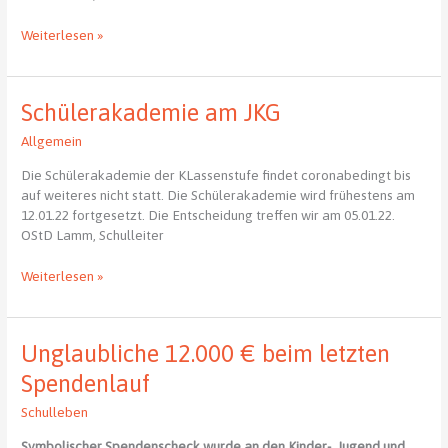
Zur
Weiterlesen »
Coronapandemie
am
JKG
Schülerakademie am JKG
Allgemein
Die Schülerakademie der KLassenstufe findet coronabedingt bis
auf weiteres nicht statt. Die Schülerakademie wird frühestens am
12.01.22 fortgesetzt. Die Entscheidung treffen wir am 05.01.22.
OStD Lamm, Schulleiter
Schülerakademie
Weiterlesen »
am
JKG
Unglaubliche 12.000 € beim letzten
Spendenlauf
Schulleben
Symbolischer Spendenscheck wurde an den Kinder-, Jugend und