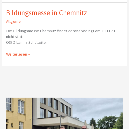
€
beim
Bildungsmesse in Chemnitz
letzten
Spendenlauf
Allgemein
Die Bildungsmesse Chemnitz findet coronabedingt am 20.11.21
nicht statt.
OStD Lamm, Schulleiter
Bildungsmesse
Weiterlesen »
in
Chemnitz