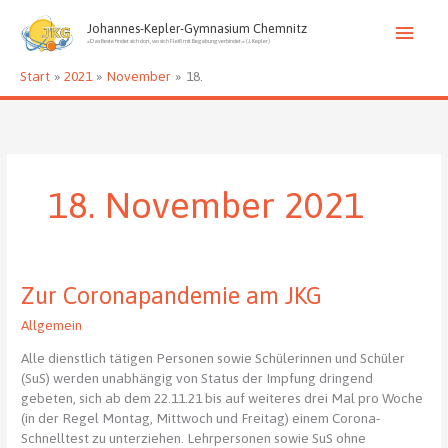
Zum
Haup
Inhalt
Johannes-Kepler-Gymnasium Chemnitz
»Das Beste findet sich dort, wo sich Fleiß mit Begabung verbindet.« (J. Kepler)
springen
Start
2021
November
18.
18. November 2021
Zur Coronapandemie am JKG
Allgemein
Alle dienstlich tätigen Personen sowie Schülerinnen und Schüler
(SuS) werden unabhängig von Status der Impfung dringend
gebeten, sich ab dem 22.11.21 bis auf weiteres drei Mal pro Woche
(in der Regel Montag, Mittwoch und Freitag) einem Corona-
Schnelltest zu unterziehen. Lehrpersonen sowie SuS ohne