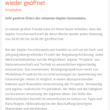
2.
wieder geöffnet
und
Schulleben
3.
März
Sehr geehrte Eltern des Johannes-Kepler-Gymnasiums,
2024
zu meiner großen Freude kann ich Ihnen heute mitteilen, dass die
Kepler-Forscherwerkstatt ab diese Woche wieder jeden Dienstag
von 14:30 Uhr bis 16:00 Uhr geöffnet hat.
Bei der Kepler-Forscherwerkstatt handelt es sich um ein fach- und
jahrgangsübergreifendes Projekt der Begabungsförderung. Jeder
Werkstattteilnehmer hat die Möglichkeit eigene “Projekte” aus
Naturwissenschaft und Technik im wesentlichen eigenständig
umzusetzen. Das momentane Betätigungsspektrum reicht von
Modellbau-Projekten bis zu Untersuchungen zur Speicherung von
Solarenergie. Vieles ist möglich, in einem abzusprechenden
Rahmen auch finanzielle Unterstützung der Projekte. Notwendig
sind eigene, realistische Projektideen, der Wille und die Fähigkeit
zur kreativen Umsetzung der eigenen Ideen. Die Rolle des
Werkstattleiters besteht im wesentlichen im Geben vor Tipps und
Ratschlägen, Hilfestellung bei der Beschaffung benötigter
Materialien und dergleichen.