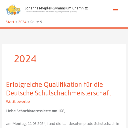
Zum
Haup
Inhalt
Johannes-Kepler-Gymnasium Chemnitz
»Das Beste findet sich dort, wo sich Fleiß mit Begabung verbindet.« (J. Kepler)
springen
Start
2024
Seite 9
2024
Erfolgreiche Qualifikation für die
Deutsche Schulschachmeisterschaft
Wettbewerbe
Liebe Schachinteressierte am JKG,
am Montag, 11.03.2024, fand die Landesolympiade Schulschach in