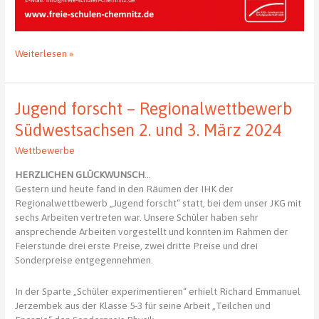
Tag
Weiterlesen »
der
offenen
Tür
Jugend forscht – Regionalwettbewerb
–
Freie
Südwestsachsen 2. und 3. März 2024
Schulen
Wettbewerbe
der
ASG
HERZLICHEN GLÜCKWUNSCH
…
Chemnitz
Gestern und heute fand in den Räumen der IHK der
Regionalwettbewerb „Jugend forscht“ statt, bei dem unser JKG mit
sechs Arbeiten vertreten war. Unsere Schüler haben sehr
ansprechende Arbeiten vorgestellt und konnten im Rahmen der
Feierstunde drei erste Preise, zwei dritte Preise und drei
Sonderpreise entgegennehmen.
In der Sparte „Schüler experimentieren“ erhielt Richard Emmanuel
Jerzembek aus der Klasse 5-3 für seine Arbeit „Teilchen und