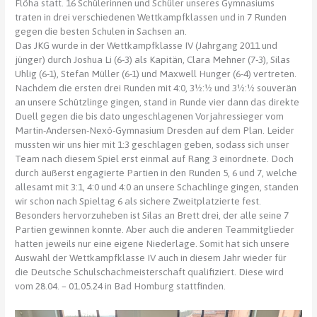
Flöha statt. 16 Schülerinnen und Schüler unseres Gymnasiums
traten in drei verschiedenen Wettkampfklassen und in 7 Runden
gegen die besten Schulen in Sachsen an.
Das JKG wurde in der Wettkampfklasse IV (Jahrgang 2011 und
jünger) durch Joshua Li (6-3) als Kapitän, Clara Mehner (7-3), Silas
Uhlig (6-1), Stefan Müller (6-1) und Maxwell Hunger (6-4) vertreten.
Nachdem die ersten drei Runden mit 4:0, 3½:½ und 3½:½ souverän
an unsere Schützlinge gingen, stand in Runde vier dann das direkte
Duell gegen die bis dato ungeschlagenen Vorjahressieger vom
Martin-Andersen-Nexö-Gymnasium Dresden auf dem Plan. Leider
mussten wir uns hier mit 1:3 geschlagen geben, sodass sich unser
Team nach diesem Spiel erst einmal auf Rang 3 einordnete. Doch
durch äußerst engagierte Partien in den Runden 5, 6 und 7, welche
allesamt mit 3:1, 4:0 und 4:0 an unsere Schachlinge gingen, standen
wir schon nach Spieltag 6 als sichere Zweitplatzierte fest.
Besonders hervorzuheben ist Silas an Brett drei, der alle seine 7
Partien gewinnen konnte. Aber auch die anderen Teammitglieder
hatten jeweils nur eine eigene Niederlage. Somit hat sich unsere
Auswahl der Wettkampfklasse IV auch in diesem Jahr wieder für
die Deutsche Schulschachmeisterschaft qualifiziert. Diese wird
vom 28.04. – 01.05.24 in Bad Homburg stattfinden.