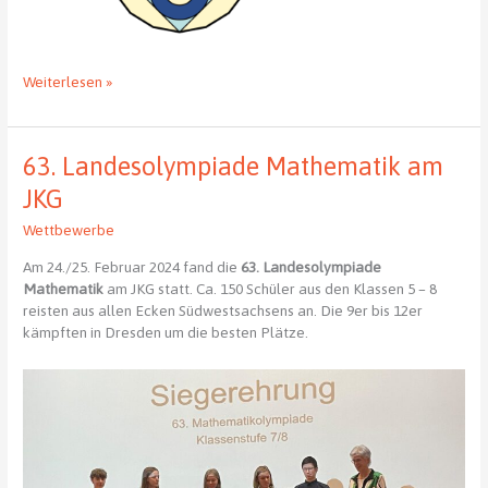
Wer
Weiterlesen »
ist
der
kreativste
63. Landesolympiade Mathematik am
Mathematiker?
JKG
Wettbewerbe
Am 24./25. Februar 2024 fand die
63. Landesolympiade
Mathematik
am JKG statt. Ca. 150 Schüler aus den Klassen 5 – 8
reisten aus allen Ecken Südwestsachsens an. Die 9er bis 12er
kämpften in Dresden um die besten Plätze.