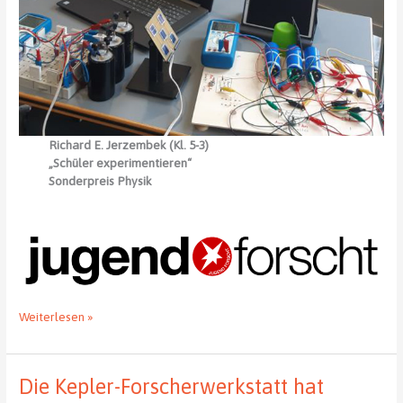
Richard E. Jerzembek (Kl. 5-3)
„Schüler experimentieren“
Sonderpreis Physik
Jugend
Weiterlesen »
forscht
–
Regionalwettbewerb
Die Kepler-Forscherwerkstatt hat
Südwestsachsen