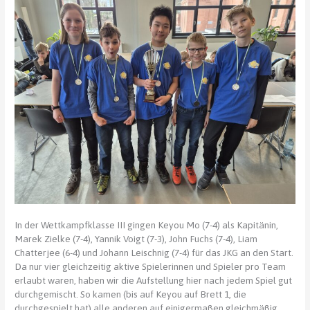
In der Wettkampfklasse III gingen Keyou Mo (7-4) als Kapitänin,
Marek Zielke (7-4), Yannik Voigt (7-3), John Fuchs (7-4), Liam
Chatterjee (6-4) und Johann Leischnig (7-4) für das JKG an den Start.
Da nur vier gleichzeitig aktive Spielerinnen und Spieler pro Team
erlaubt waren, haben wir die Aufstellung hier nach jedem Spiel gut
durchgemischt. So kamen (bis auf Keyou auf Brett 1, die
durchgespielt hat) alle anderen auf einigermaßen gleichmäßig