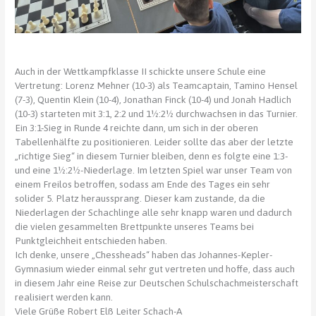
Auch in der Wettkampfklasse II schickte unsere Schule eine
Vertretung: Lorenz Mehner (10-3) als Teamcaptain, Tamino Hensel
(7-3), Quentin Klein (10-4), Jonathan Finck (10-4) und Jonah Hadlich
(10-3) starteten mit 3:1, 2:2 und 1½:2½ durchwachsen in das Turnier.
Ein 3:1-Sieg in Runde 4 reichte dann, um sich in der oberen
Tabellenhälfte zu positionieren. Leider sollte das aber der letzte
„richtige Sieg“ in diesem Turnier bleiben, denn es folgte eine 1:3-
und eine 1½:2½-Niederlage. Im letzten Spiel war unser Team von
einem Freilos betroffen, sodass am Ende des Tages ein sehr
solider 5. Platz heraussprang. Dieser kam zustande, da die
Niederlagen der Schachlinge alle sehr knapp waren und dadurch
die vielen gesammelten Brettpunkte unseres Teams bei
Punktgleichheit entschieden haben.
Ich denke, unsere „Chessheads“ haben das Johannes-Kepler-
Gymnasium wieder einmal sehr gut vertreten und hoffe, dass auch
in diesem Jahr eine Reise zur Deutschen Schulschachmeisterschaft
realisiert werden kann.
Viele Grüße Robert Elß Leiter Schach-A