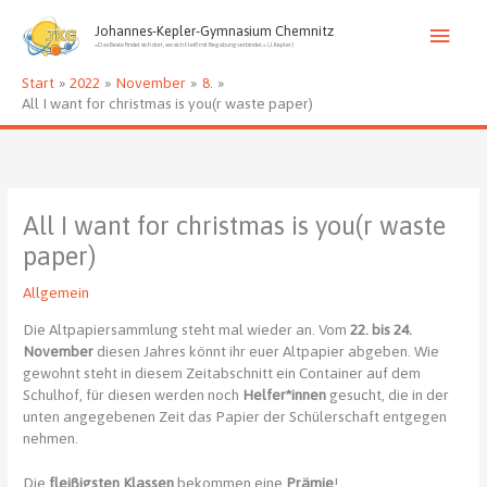
Zum
Haup
Inhalt
Johannes-Kepler-Gymnasium Chemnitz
»Das Beste findet sich dort, wo sich Fleiß mit Begabung verbindet.« (J. Kepler)
springen
Start
2022
November
8.
All I want for christmas is you(r waste paper)
All I want for christmas is you(r waste
paper)
Allgemein
Die Altpapiersammlung steht mal wieder an. Vom
22. bis 24.
November
diesen Jahres könnt ihr euer Altpapier abgeben. Wie
gewohnt steht in diesem Zeitabschnitt ein Container auf dem
Schulhof, für diesen werden noch
Helfer*innen
gesucht, die in der
unten angegebenen Zeit das Papier der Schülerschaft entgegen
nehmen.
Die
fleißigsten Klassen
bekommen eine
Prämie
!