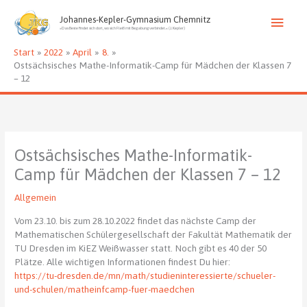
Zum
Haup
Inhalt
Johannes-Kepler-Gymnasium Chemnitz
»Das Beste findet sich dort, wo sich Fleiß mit Begabung verbindet.« (J. Kepler)
springen
Start
2022
April
8.
Ostsächsisches Mathe-Informatik-Camp für Mädchen der Klassen 7
– 12
Ostsächsisches Mathe-Informatik-
Camp für Mädchen der Klassen 7 – 12
Allgemein
Vom 23.10. bis zum 28.10.2022 findet das nächste Camp der
Mathematischen Schülergesellschaft der Fakultät Mathematik der
TU Dresden im KiEZ Weißwasser statt. Noch gibt es 40 der 50
Plätze. Alle wichtigen Informationen findest Du hier:
https://tu-dresden.de/mn/math/studieninteressierte/schueler-
und-schulen/matheinfcamp-fuer-maedchen