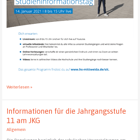
Studieninformationstag
Weiterlesen »
14.01.2021
–
Hochschule
Informationen für die Jahrgangsstufe
Mittweida
11 am JKG
Allgemein