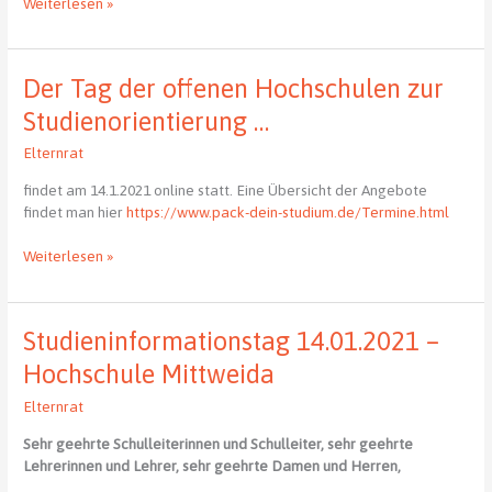
Studium
Weiterlesen »
in
Chemnitz
Der Tag der offenen Hochschulen zur
Studienorientierung …
Elternrat
findet am 14.1.2021 online statt. Eine Übersicht der Angebote
findet man hier
https://www.pack-dein-studium.de/Termine.html
Der
Weiterlesen »
Tag
der
offenen
Studieninformationstag 14.01.2021 –
Hochschulen
zur
Hochschule Mittweida
Studienorientierung
Elternrat
…
Sehr geehrte Schulleiterinnen und Schulleiter, sehr geehrte
Lehrerinnen und Lehrer, sehr geehrte Damen und Herren,