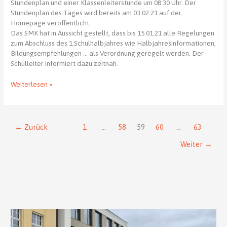
Stundenplan und einer Klassenleiterstunde um 08:30 Uhr. Der
Stundenplan des Tages wird bereits am 03.02.21 auf der
Homepage veröffentlicht.
Das SMK hat in Aussicht gestellt, dass bis 15.01.21 alle Regelungen
zum Abschluss des 1.Schulhalbjahres wie Halbjahresinformationen,
Bildungsempfehlungen … als Verordnung geregelt werden. Der
Schulleiter informiert dazu zeitnah.
Die
Weiterlesen »
Schule
ist
weiterhin
vom
←
Zurück
1
…
58
59
60
…
63
08.01.2021
Weiter
→
bis
29.01.2021
geschlossen