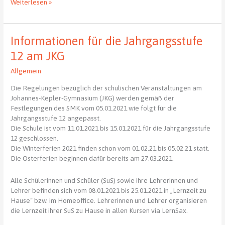
Informationen
Weiterlesen »
für
die
Jahrgangsstufe
Informationen für die Jahrgangsstufe
11
am
12 am JKG
JKG
Allgemein
Die Regelungen bezüglich der schulischen Veranstaltungen am
Johannes-Kepler-Gymnasium (JKG) werden gemäß der
Festlegungen des SMK vom 05.01.2021 wie folgt für die
Jahrgangsstufe 12 angepasst.
Die Schule ist vom 11.01.2021 bis 15.01.2021 für die Jahrgangsstufe
12 geschlossen.
Die Winterferien 2021 finden schon vom 01.02.21 bis 05.02.21 statt.
Die Osterferien beginnen dafür bereits am 27.03.2021.
Alle Schülerinnen und Schüler (SuS) sowie ihre Lehrerinnen und
Lehrer befinden sich vom 08.01.2021 bis 25.01.2021 in „Lernzeit zu
Hause“ bzw. im Homeoffice. Lehrerinnen und Lehrer organisieren
die Lernzeit ihrer SuS zu Hause in allen Kursen via LernSax.