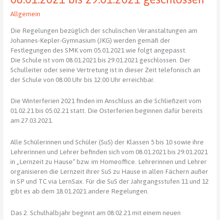
JKG
Allgemein
Die Regelungen bezüglich der schulischen Veranstaltungen am
Johannes-Kepler-Gymnasium (JKG) werden gemäß der
Festlegungen des SMK vom 05.01.2021 wie folgt angepasst.
Die Schule ist vom 08.01.2021 bis 29.01.2021 geschlossen. Der
Schulleiter oder seine Vertretung ist in dieser Zeit telefonisch an
der Schule von 08:00 Uhr bis 12:00 Uhr erreichbar.
Die Winterferien 2021 finden im Anschluss an die Schließzeit vom
01.02.21 bis 05.02.21 statt. Die Osterferien beginnen dafür bereits
am 27.03.2021.
Alle Schülerinnen und Schüler (SuS) der Klassen 5 bis 10 sowie ihre
Lehrerinnen und Lehrer befinden sich vom 08.01.2021 bis 29.01.2021
in „Lernzeit zu Hause“ bzw. im Homeoffice. Lehrerinnen und Lehrer
organisieren die Lernzeit ihrer SuS zu Hause in allen Fächern außer
in SP und TC via LernSax. Für die SuS der Jahrgangsstufen 11 und 12
gibt es ab dem 18.01.2021 andere Regelungen.
Das 2. Schulhalbjahr beginnt am 08.02.21 mit einem neuen