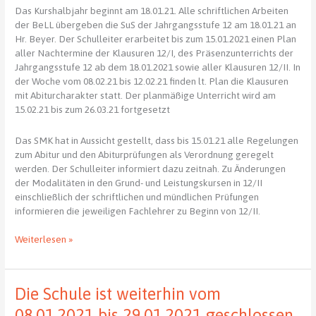
Das Kurshalbjahr beginnt am 18.01.21. Alle schriftlichen Arbeiten
der BeLL übergeben die SuS der Jahrgangsstufe 12 am 18.01.21 an
Hr. Beyer. Der Schulleiter erarbeitet bis zum 15.01.2021 einen Plan
aller Nachtermine der Klausuren 12/I, des Präsenzunterrichts der
Jahrgangsstufe 12 ab dem 18.01.2021 sowie aller Klausuren 12/II. In
der Woche vom 08.02.21 bis 12.02.21 finden lt. Plan die Klausuren
mit Abiturcharakter statt. Der planmäßige Unterricht wird am
15.02.21 bis zum 26.03.21 fortgesetzt
Das SMK hat in Aussicht gestellt, dass bis 15.01.21 alle Regelungen
zum Abitur und den Abiturprüfungen als Verordnung geregelt
werden. Der Schulleiter informiert dazu zeitnah. Zu Änderungen
der Modalitäten in den Grund- und Leistungskursen in 12/II
einschließlich der schriftlichen und mündlichen Prüfungen
informieren die jeweiligen Fachlehrer zu Beginn von 12/II.
Informationen
Weiterlesen »
für
die
Jahrgangsstufe
Die Schule ist weiterhin vom
12
am
08.01.2021 bis 29.01.2021 geschlossen