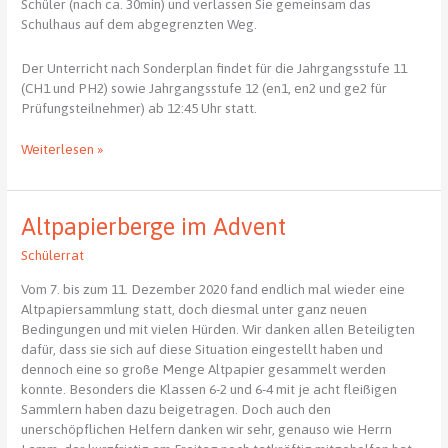
Schüler (nach ca. 30min) und verlassen Sie gemeinsam das
Schulhaus auf dem abgegrenzten Weg.
Der Unterricht nach Sonderplan findet für die Jahrgangsstufe 11
(CH1 und PH2) sowie Jahrgangsstufe 12 (en1, en2 und ge2 für
Prüfungsteilnehmer) ab 12:45 Uhr statt.
Corona-
Weiterlesen »
Schnelltest
für
Schülerinnen
Altpapierberge im Advent
und
Schüler
Schülerrat
der
Jahrgangsstufe
Vom 7. bis zum 11. Dezember 2020 fand endlich mal wieder eine
11
Altpapiersammlung statt, doch diesmal unter ganz neuen
und
Bedingungen und mit vielen Hürden. Wir danken allen Beteiligten
12
dafür, dass sie sich auf diese Situation eingestellt haben und
sowie
dennoch eine so große Menge Altpapier gesammelt werden
Lehrpersonen
konnte. Besonders die Klassen 6-2 und 6-4 mit je acht fleißigen
am
Sammlern haben dazu beigetragen. Doch auch den
18.01.21
unerschöpflichen Helfern danken wir sehr, genauso wie Herrn