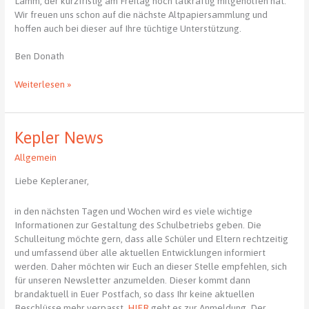
Lamm, der kurzfristig am Freitag noch tatkräftig mitgeholfen hat.
Wir freuen uns schon auf die nächste Altpapiersammlung und
hoffen auch bei dieser auf Ihre tüchtige Unterstützung.
Ben Donath
Altpapierberge
Weiterlesen »
im
Advent
Kepler News
Allgemein
Liebe Kepleraner,
in den nächsten Tagen und Wochen wird es viele wichtige
Informationen zur Gestaltung des Schulbetriebs geben. Die
Schulleitung möchte gern, dass alle Schüler und Eltern rechtzeitig
und umfassend über alle aktuellen Entwicklungen informiert
werden. Daher möchten wir Euch an dieser Stelle empfehlen, sich
für unseren Newsletter anzumelden. Dieser kommt dann
brandaktuell in Euer Postfach, so dass Ihr keine aktuellen
Beschlüsse mehr verpasst.
HIER
geht es zur Anmeldung. Der