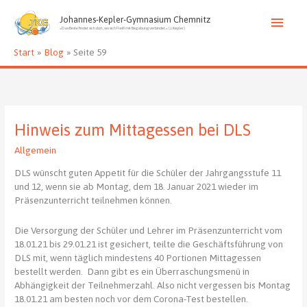
Zum
Haup
Inhalt
Johannes-Kepler-Gymnasium Chemnitz
»Das Beste findet sich dort, wo sich Fleiß mit Begabung verbindet.« (J. Kepler)
springen
Start
Blog
Seite 59
Hinweis zum Mittagessen bei DLS
Allgemein
DLS wünscht guten Appetit für die Schüler der Jahrgangsstufe 11
und 12, wenn sie ab Montag, dem 18. Januar 2021 wieder im
Präsenzunterricht teilnehmen können.
Die Versorgung der Schüler und Lehrer im Präsenzunterricht vom
18.01.21 bis 29.01.21 ist gesichert, teilte die Geschäftsführung von
DLS mit, wenn täglich mindestens 40 Portionen Mittagessen
bestellt werden. Dann gibt es ein Überraschungsmenü in
Abhängigkeit der Teilnehmerzahl. Also nicht vergessen bis Montag
18.01.21 am besten noch vor dem Corona-Test bestellen.