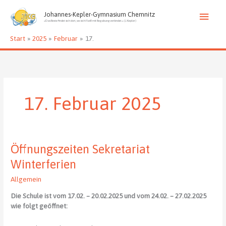
Zum
Haup
Inhalt
Johannes-Kepler-Gymnasium Chemnitz
»Das Beste findet sich dort, wo sich Fleiß mit Begabung verbindet.« (J. Kepler)
springen
Start
2025
Februar
17.
17. Februar 2025
Öffnungszeiten Sekretariat
Winterferien
Allgemein
Die Schule ist vom 17.02. – 20.02.2025 und vom 24.02. – 27.02.2025
wie folgt geöffnet: