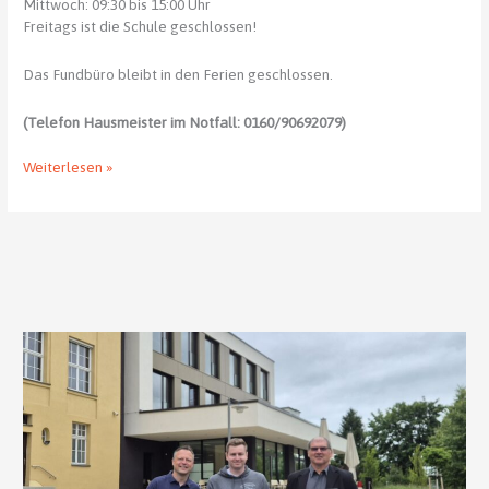
Mittwoch: 09:30 bis 15:00 Uhr
Freitags ist die Schule geschlossen!
Das Fundbüro bleibt in den Ferien geschlossen.
(Telefon Hausmeister im Notfall: 0160/90692079)
Öffnungszeiten
Weiterlesen »
Sekretariat
Winterferien