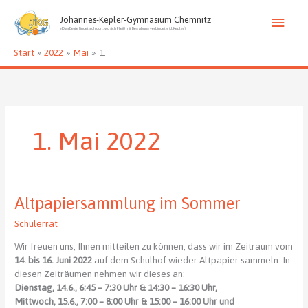
Zum
Haup
Inhalt
Johannes-Kepler-Gymnasium Chemnitz
»Das Beste findet sich dort, wo sich Fleiß mit Begabung verbindet.« (J. Kepler)
springen
Start
2022
Mai
1.
1. Mai 2022
Altpapiersammlung im Sommer
Schülerrat
Wir freuen uns, Ihnen mitteilen zu können, dass wir im Zeitraum vom
14. bis 16. Juni 2022
auf dem Schulhof wieder Altpapier sammeln. In
diesen Zeiträumen nehmen wir dieses an:
Dienstag, 14.6., 6:45 – 7:30 Uhr & 14:30 – 16:30 Uhr,
Mittwoch, 15.6., 7:00 – 8:00 Uhr & 15:00 – 16:00 Uhr und