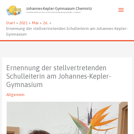
Zum
Haup
Inhalt
Johannes-Kepler-Gymnasium Chemnitz
»Das Beste findet sich dort, wo sich Fleiß mit Begabung verbindet.« (J. Kepler)
springen
Start
2021
Mai
26.
Ernennung der stellvertretenden Schulleiterin am Johannes-Kepler-
Gymnasium
Ernennung der stellvertretenden
Schulleiterin am Johannes-Kepler-
Gymnasium
Allgemein