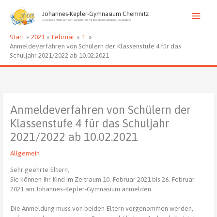
Zum
Haup
Inhalt
Johannes-Kepler-Gymnasium Chemnitz
»Das Beste findet sich dort, wo sich Fleiß mit Begabung verbindet.« (J. Kepler)
springen
Start
2021
Februar
1.
Anmeldeverfahren von Schülern der Klassenstufe 4 für das
Schuljahr 2021/2022 ab 10.02.2021
Anmeldeverfahren von Schülern der
Klassenstufe 4 für das Schuljahr
2021/2022 ab 10.02.2021
Allgemein
Sehr geehrte Eltern,
Sie können Ihr Kind im Zeitraum 10. Februar 2021 bis 26. Februar
2021 am Johannes-Kepler-Gymnasium anmelden.
Die Anmeldung muss von beiden Eltern vorgenommen werden,