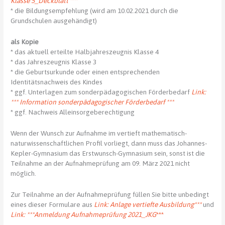
Klasse 5_Deckblatt ***
* die Bildungsempfehlung (wird am 10.02.2021 durch die
Grundschulen ausgehändigt)
als Kopie
* das aktuell erteilte Halbjahreszeugnis Klasse 4
* das Jahreszeugnis Klasse 3
* die Geburtsurkunde oder einen entsprechenden
Identitätsnachweis des Kindes
* ggf. Unterlagen zum sonderpädagogischen Förderbedarf
Link:
*** Information
sonderpädagogischer Förderbedarf ***
* ggf. Nachweis Alleinsorgeberechtigung
Wenn der Wunsch zur Aufnahme im vertieft mathematisch-
naturwissenschaftlichen Profil vorliegt, dann muss das Johannes-
Kepler-Gymnasium das Erstwunsch-Gymnasium sein, sonst ist die
Teilnahme an der Aufnahmeprüfung am 09. März 2021 nicht
möglich.
Zur Teilnahme an der Aufnahmeprüfung füllen Sie bitte unbedingt
eines dieser Formulare aus
Link: Anlage vertiefte Ausbildung***
und
Link: ***Anmeldung Aufnahmeprüfung 2021_JKG
***