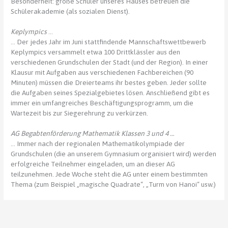
Besonderheit: große Schüler unseres Hauses betreuen die
Schülerakademie (als sozialen Dienst).
Keplympics
…
… Der jedes Jahr im Juni stattfindende Mannschaftswettbewerb
Keplympics versammelt etwa 100 Drittklässler aus den
verschiedenen Grundschulen der Stadt (und der Region). In einer
Klausur mit Aufgaben aus verschiedenen Fachbereichen (90
Minuten) müssen die Dreierteams ihr bestes geben. Jeder sollte
die Aufgaben seines Spezialgebietes lösen. Anschließend gibt es
immer ein umfangreiches Beschäftigungsprogramm, um die
Wartezeit bis zur Siegerehrung zu verkürzen.
AG Begabtenförderung Mathematik Klassen 3 und 4 …
… Immer nach der regionalen Mathematikolympiade der
Grundschulen (die an unserem Gymnasium organisiert wird) werden
erfolgreiche Teilnehmer eingeladen, um an dieser AG
teilzunehmen. Jede Woche steht die AG unter einem bestimmten
Thema (zum Beispiel „magische Quadrate“, „Turm von Hanoi“ usw.)