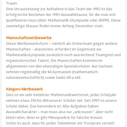
Traum.
Eine Voraussetzung zur Aufnahme in das Team der IMO ist das
erfolgreiche Bestehen der IMO-Auswahlklausur, für die man sich
qualifizieren muss (über Mathematik-Olympiade oder BWM). Diese
zweiteilige Klausur findet immer Anfang Dezember statt.
Mannschaftswettbewerbe
Diese Wettbewerbsform – nämlich als Dreierteam gegen andere
Mannschaften – anzutreten, erfordert im Gegensatz zur
Mathematikolympiade zusätzlich noch ausreichend Teamgeist und
organisatorisches Talent. Die Mannschaften kommen im
allgemeinen von den ehemaligen Spezialschulen. Aus Sachsen
nehmen regelmäßig die §4-Gymnasien (mathematisch-
naturwissenschaftlich) sowie Sankt-Afra teil.
Känguru-Wettbewerb
Dies ist ein sehr beliebter Mathematikwettstreit, jedes Schuljahr
nehmen etwa 350 bis 400 unserer Schüler teil. Seit 1997 ist unsere
Schule dabei. Das besondere ist: Alle Aufgaben haben
Auswahlcharakter – man muss also nur „ankreuzen“, aber nicht
blind raten, denn es gibt Minuspunkte für falsche Kreuze.
Schön ist auch, dass für jeden Teilnehmer ein Trostpreis verteilt