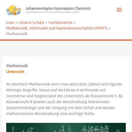
Zum
Haup
Inhalt
Johannes-Kepler-Gymnasium Chemnitz
»Das Beste findet sich dort, wo sich Fleiß mit Begabung verbindet.« (J. Kepler)
springen
Start
Unsere Schule
Fachbereiche
Mathematik, Informatik und Naturwissenschaften (MINT)
Mathematik
Mathematik
Unterricht
Im Kernfach Mathematik lernt man alles über Zahlen und Figuren.
Wichtige Begriffe, Sätze und Verfahren in Arithmetik und
Geometrie sind Gegenstand des Unterrichts ab Klassenstufe 5. Ab
Klassenstufe 8 spielen auch die Beschreibung funktionaler
Zusammenhänge und der Umgang mit dem Zufall und dessen
mathematische Beschreibung eine wichtige Rolle.