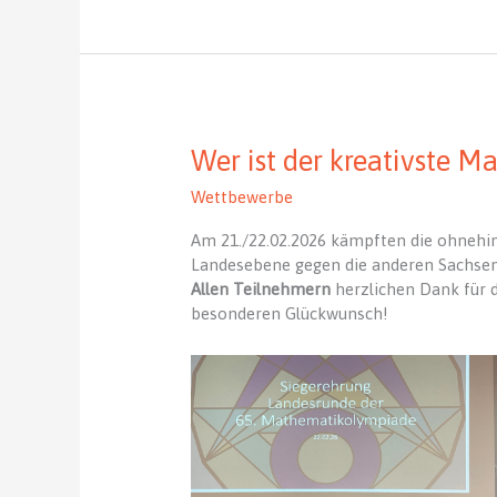
helfenden
Hände
und
Unterstützer
Wer ist der kreativste M
Wettbewerbe
Am 21./22.02.2026 kämpften die ohnehi
Landesebene gegen die anderen Sachse
Allen Teilnehmern
herzlichen Dank für 
besonderen Glückwunsch!