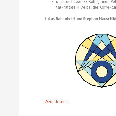
unseren lieben Ex-Kolleginnen P
tatkräftige Hilfe bei der Korrektu
Lukas Rabenhold und Stephan Hauschil
Danksagung
Weiterlesen »
an
alle