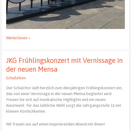
Das
Weiterlesen »
JKG
ist
Gastgeber
JKG Frühlingskonzert mit Vernissage in
für
das
der neuen Mensa
Musikgymnasium
Schulleben
aus
Łódź
Der Schulchor lädt herzlich zum diesjährigen Frühlingskonzert ein,
das von einer Vernissage in der neuen Mensa begleitet wird.
Freuen Sie sich auf musikalische Highlights und ein neues
Kunstwerk. Für das leibliche Wohl sorgt die Jahrgangsstufe 11 mit
kleinen Köstlichkeiten.
Wir freuen uns auf einen inspirierenden Abend mit Ihnen!