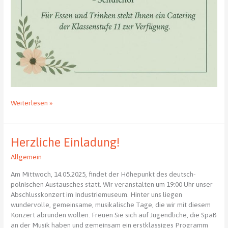
JKG
Weiterlesen »
Frühlingskonzert
mit
Vernissage
Herzliche Einladung!
in
der
Allgemein
neuen
Mensa
Am Mittwoch, 14.05.2025, findet der Höhepunkt des deutsch-
polnischen Austausches statt. Wir veranstalten um 19:00 Uhr unser
Abschlusskonzert im Industriemuseum. Hinter uns liegen
wundervolle, gemeinsame, musikalische Tage, die wir mit diesem
Konzert abrunden wollen. Freuen Sie sich auf Jugendliche, die Spaß
an der Musik haben und gemeinsam ein erstklassiges Programm