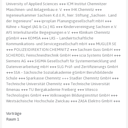
University of Applied Sciences
+++
ICM Institut Chemnitzer
Maschinen- und Anlagenbau e. V.
+++
IHK Chemnitz
+++
Ingenieurkammer Sachsen K.d.ö.R., hier: Stiftung „Sachsen . Land
der Ingenieure“
+++
iproplan Planungsgesellschaft mbH
+++
Kühne + Nagel (AG & Co.) KG
+++
Kindervereinigung Sachsen e.V.
AFS Interkulturelle Begegnungen e.V.
+++
Klinikum Chemnitz
gGmbH
+++
KOMSA
+++
LKS – Landwirtschaftliche
Kommunikations- und Servicegesellschaft mbH
+++
MUGLER SE
+++
POLIZEI­DIREKTION CHEMNITZ
+++
Sachsen Guss GmbH
+++
SCHERDEL Feinschneidtechnik GmbH
+++
scia Systems GmbH
+++
Siemens AG
+++
SIGMA Gesellschaft für Systementwicklung und
Datenverarbeitung mbH
+++
SLG Prüf- und Zertifizierungs GmbH
+++
SSA – Sächsische Sozialakademie gGmbH Berufsbildende
Schule
+++
Sparkasse Chemnitz +++ Stadler Chemnitz GmbH
+++
Technische Universität Chemnitz
+++
Technische Universität
Ilmenau
+++
TU Bergakademie Freiberg
+++
Vitesco
Technologies GmbH
+++
Volkswagen Bildungsinstitut GmbH
+++
Westsächsische Hochschule Zwickau
+++
ZASA Elektro GmbH
+++
Vorträge
Raum 1