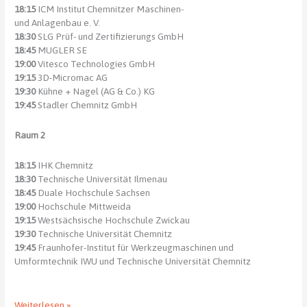
18:15
ICM Institut Chemnitzer Maschinen-
und Anlagenbau e. V.
18:30
SLG Prüf- und Zertifizierungs GmbH
18:45
MUGLER SE
19:00
Vitesco Technologies GmbH
19:15
3D-Micromac AG
19:30
Kühne + Nagel (AG & Co.) KG
19:45
Stadler Chemnitz GmbH
Raum 2
18:15
IHK Chemnitz
18:30
Technische Universität Ilmenau
18:45
Duale Hochschule Sachsen
19:00
Hochschule Mittweida
19:15
Westsächsische Hochschule Zwickau
19:30
Technische Universität Chemnitz
19:45
Fraunhofer-Institut für Werkzeugmaschinen und
Umformtechnik IWU und Technische Universität Chemnitz
Berufs-
Weiterlesen »