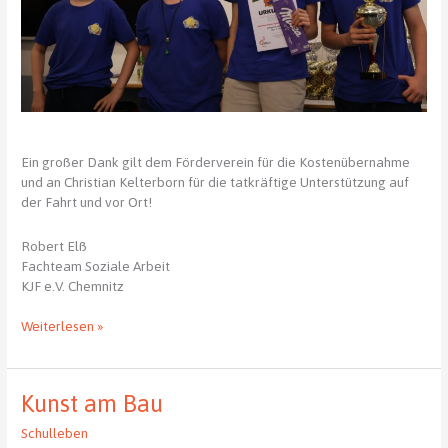
Ein großer Dank gilt dem Förderverein für die Kostenübernahme
und an Christian Kelterborn für die tatkräftige Unterstützung auf
der Fahrt und vor Ort!
Robert Elß
Fachteam Soziale Arbeit
KJF e.V. Chemnitz
Ein
Weiterlesen »
erfolgreiches
Wochenende
in
Kunst am Bau
Bad
Homburg
Schulleben