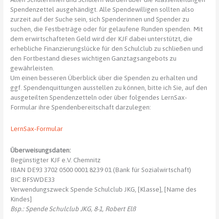
Spendenzettel ausgehändigt. Alle Spendewilligen sollten also
zurzeit auf der Suche sein, sich Spenderinnen und Spender zu
suchen, die Festbeträge oder für gelaufene Runden spenden. Mit
dem erwirtschafteten Geld wird der KJF dabei unterstützt, die
erhebliche Finanzierungslücke für den Schulclub zu schließen und
den Fortbestand dieses wichtigen Ganztagsangebots zu
gewährleisten.
Um einen besseren Überblick über die Spenden zu erhalten und
ggf. Spendenquittungen ausstellen zu können, bitte ich Sie, auf den
ausgeteilten Spendenzetteln oder über folgendes LernSax-
Formular ihre Spendenbereitschaft darzulegen:
LernSax-Formular
Überweisungsdaten:
Begünstigter KJF e.V. Chemnitz
IBAN DE93 3702 0500 0001 8239 01 (Bank für Sozialwirtschaft)
BIC BFSWDE33
Verwendungszweck Spende Schulclub JKG, [Klasse], [Name des
Kindes]
Bsp.: Spende Schulclub JKG, 8-1, Robert Elß