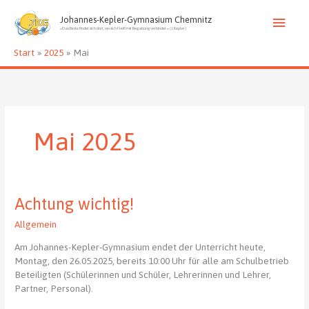
Zum
Haup
Inhalt
Johannes-Kepler-Gymnasium Chemnitz
»Das Beste findet sich dort, wo sich Fleiß mit Begabung verbindet.« (J. Kepler)
springen
Start
2025
Mai
Mai 2025
Achtung wichtig!
Allgemein
Am Johannes-Kepler-Gymnasium endet der Unterricht heute,
Montag, den 26.05.2025, bereits 10:00 Uhr für alle am Schulbetrieb
Beteiligten (Schülerinnen und Schüler, Lehrerinnen und Lehrer,
Partner, Personal).