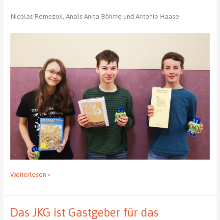
Nicolas Remezok, Anaïs Anita Böhme und Antonio Haase
Lateinwettbewerb
Weiterlesen »
2025
des
LaSuB
Das JKG ist Gastgeber für das
Chemnitz