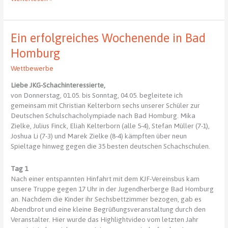
und
Studienorientierungsmesse
am
Ein erfolgreiches Wochenende in Bad
27.
Mai
Homburg
2025
Wettbewerbe
im
JKG
Liebe JKG-Schachinteressierte,
von Donnerstag, 01.05. bis Sonntag, 04.05. begleitete ich
gemeinsam mit Christian Kelterborn sechs unserer Schüler zur
Deutschen Schulschacholympiade nach Bad Homburg. Mika
Zielke, Julius Finck, Eliah Kelterborn (alle 5-4), Stefan Müller (7-1),
Joshua Li (7-3) und Marek Zielke (8-4) kämpften über neun
Spieltage hinweg gegen die 35 besten deutschen Schachschulen.
Tag 1
Nach einer entspannten Hinfahrt mit dem KJF-Vereinsbus kam
unsere Truppe gegen 17 Uhr in der Jugendherberge Bad Homburg
an. Nachdem die Kinder ihr Sechsbettzimmer bezogen, gab es
Abendbrot und eine kleine Begrüßungsveranstaltung durch den
Veranstalter. Hier wurde das Highlightvideo vom letzten Jahr