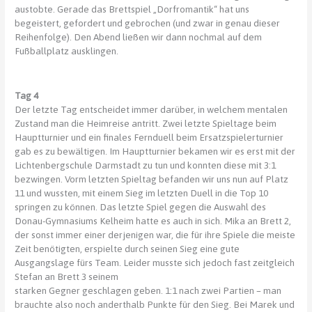
austobte. Gerade das Brettspiel „Dorfromantik“ hat uns
begeistert, gefordert und gebrochen (und zwar in genau dieser
Reihenfolge). Den Abend ließen wir dann nochmal auf dem
Fußballplatz ausklingen.
Tag 4
Der letzte Tag entscheidet immer darüber, in welchem mentalen
Zustand man die Heimreise antritt. Zwei letzte Spieltage beim
Hauptturnier und ein finales Fernduell beim Ersatzspielerturnier
gab es zu bewältigen. Im Hauptturnier bekamen wir es erst mit der
Lichtenbergschule Darmstadt zu tun und konnten diese mit 3:1
bezwingen. Vorm letzten Spieltag befanden wir uns nun auf Platz
11 und wussten, mit einem Sieg im letzten Duell in die Top 10
springen zu können. Das letzte Spiel gegen die Auswahl des
Donau-Gymnasiums Kelheim hatte es auch in sich. Mika an Brett 2,
der sonst immer einer derjenigen war, die für ihre Spiele die meiste
Zeit benötigten, erspielte durch seinen Sieg eine gute
Ausgangslage fürs Team. Leider musste sich jedoch fast zeitgleich
Stefan an Brett 3 seinem
starken Gegner geschlagen geben. 1:1 nach zwei Partien – man
brauchte also noch anderthalb Punkte für den Sieg. Bei Marek und