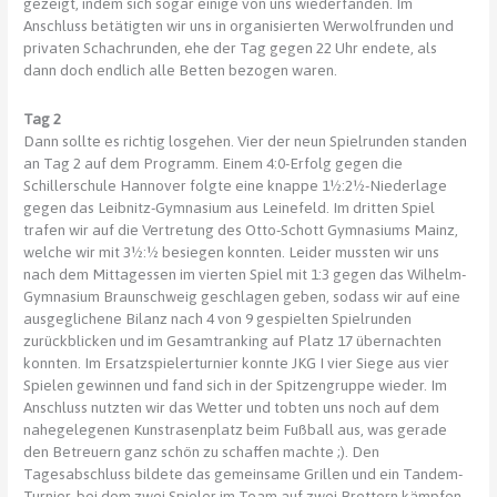
gezeigt, indem sich sogar einige von uns wiederfanden. Im
Anschluss betätigten wir uns in organisierten Werwolfrunden und
privaten Schachrunden, ehe der Tag gegen 22 Uhr endete, als
dann doch endlich alle Betten bezogen waren.
Tag 2
Dann sollte es richtig losgehen. Vier der neun Spielrunden standen
an Tag 2 auf dem Programm. Einem 4:0-Erfolg gegen die
Schillerschule Hannover folgte eine knappe 1½:2½-Niederlage
gegen das Leibnitz-Gymnasium aus Leinefeld. Im dritten Spiel
trafen wir auf die Vertretung des Otto-Schott Gymnasiums Mainz,
welche wir mit 3½:½ besiegen konnten. Leider mussten wir uns
nach dem Mittagessen im vierten Spiel mit 1:3 gegen das Wilhelm-
Gymnasium Braunschweig geschlagen geben, sodass wir auf eine
ausgeglichene Bilanz nach 4 von 9 gespielten Spielrunden
zurückblicken und im Gesamtranking auf Platz 17 übernachten
konnten. Im Ersatzspielerturnier konnte JKG I vier Siege aus vier
Spielen gewinnen und fand sich in der Spitzengruppe wieder. Im
Anschluss nutzten wir das Wetter und tobten uns noch auf dem
nahegelegenen Kunstrasenplatz beim Fußball aus, was gerade
den Betreuern ganz schön zu schaffen machte ;). Den
Tagesabschluss bildete das gemeinsame Grillen und ein Tandem-
Turnier, bei dem zwei Spieler im Team auf zwei Brettern kämpfen