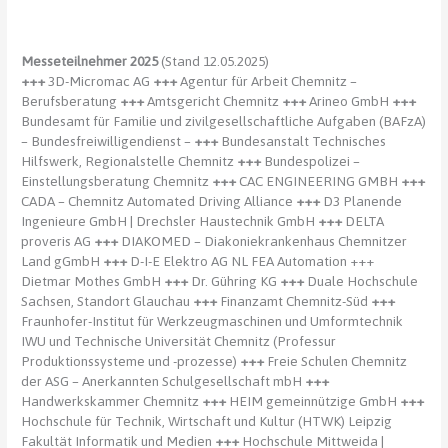
Messeteilnehmer 2025
(Stand 12.05.2025)
+++
3D-Micromac AG
+++
Agentur für Arbeit Chemnitz –
Berufsberatung
+++
Amtsgericht Chemnitz
+++
Arineo GmbH
+++
Bundesamt für Familie und zivil­gesellschaftliche Aufgaben (BAFzA)
– Bundesfreiwilligendienst –
+++
Bundesanstalt Technisches
Hilfswerk, Regionalstelle Chemnitz
+++
Bundespolizei –
Einstellungsberatung Chemnitz
+++
CAC ENGINEERING GMBH
+++
CADA – Chemnitz Automated Driving Alliance
+++
D3 Planende
Ingenieure GmbH | Drechsler Haustechnik GmbH
+++
DELTA
proveris AG
+++
DIAKOMED – Diakonie­krankenhaus Chemnitzer
Land gGmbH
+++
D-I-E Elektro AG NL FEA Automation +++
Dietmar Mothes GmbH
+++
Dr. Gühring KG
+++
Duale Hochschule
Sachsen, Standort Glauchau
+++
Finanzamt Chemnitz-Süd
+++
Fraunhofer-Institut für Werkzeugmaschinen und Umformtechnik
IWU und Technische Universität Chemnitz (Professur
Produktionssysteme und -prozesse)
+++
Freie Schulen Chemnitz
der ASG – Anerkannten Schulgesellschaft mbH
+++
Handwerkskammer Chemnitz
+++
HEIM gemeinnützige GmbH
+++
Hochschule für Technik, Wirtschaft und Kultur (HTWK) Leipzig
Fakultät Informatik und Medien
+++
Hochschule Mittweida |