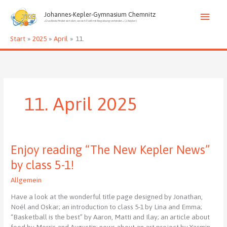
Zum
Haup
Inhalt
Johannes-Kepler-Gymnasium Chemnitz
»Das Beste findet sich dort, wo sich Fleiß mit Begabung verbindet.« (J. Kepler)
springen
Start
2025
April
11.
11. April 2025
Enjoy reading “The New Kepler News”
by class 5-1!
Allgemein
Have a look at the wonderful title page designed by Jonathan,
Noël and Oskar; an introduction to class 5-1 by Lina and Emma;
“Basketball is the best” by Aaron, Matti and Ilay; an article about