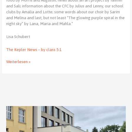
food by Morris and Augustin; news about an art project by Yasmin
and Sali; information about the CFC by Julius and Lenny, our school
clubs by Amalia and Lotte; some words about our choir by Sarim
and Melina and last, but not least “The glowing purple spiral in the
night sky” by Lana, Maria and Mahla.”
Lisa Schubert
The Kepler News – by class 5-1
Enjoy
Weiterlesen »
reading
“The
New
Kepler
News”
by
class
5-
1!