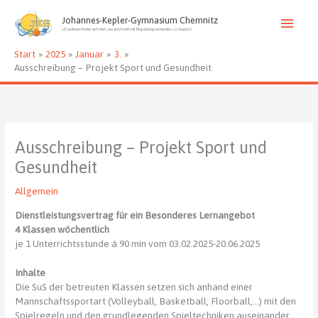
Zum
Haup
Inhalt
Johannes-Kepler-Gymnasium Chemnitz
»Das Beste findet sich dort, wo sich Fleiß mit Begabung verbindet.« (J. Kepler)
springen
Start
2025
Januar
3.
Ausschreibung – Projekt Sport und Gesundheit
Ausschreibung – Projekt Sport und
Gesundheit
Allgemein
Dienstleistungsvertrag für ein Besonderes Lernangebot
4 Klassen wöchentlich
je 1 Unterrichtsstunde á 90 min vom 03.02.2025-20.06.2025
Inhalte
Die SuS der betreuten Klassen setzen sich anhand einer
Mannschaftssportart (Volleyball, Basketball, Floorball,…) mit den
Spielregeln und den grundlegenden Spieltechniken auseinander