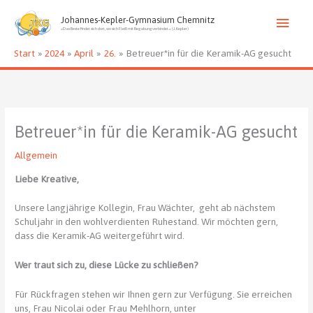
Zum
Haup
Inhalt
Johannes-Kepler-Gymnasium Chemnitz
»Das Beste findet sich dort, wo sich Fleiß mit Begabung verbindet.« (J. Kepler)
springen
Start
2024
April
26.
Betreuer*in für die Keramik-AG gesucht
Betreuer*in für die Keramik-AG gesucht
Allgemein
Liebe Kreative,
Unsere langjährige Kollegin, Frau Wächter, geht ab nächstem
Schuljahr in den wohlverdienten Ruhestand. Wir möchten gern,
dass die Keramik-AG weitergeführt wird.
Wer traut sich zu, diese Lücke zu schließen?
Für Rückfragen stehen wir Ihnen gern zur Verfügung. Sie erreichen
uns, Frau Nicolai oder Frau Mehlhorn, unter