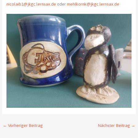
nicolaib1@jkgc.lernsax.de
oder
mehlkornk@jkgc.lernsax.de
←
Vorheriger Beitrag
Nächster Beitrag
→