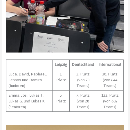
Leipzig
Deutschland
International
Luca, David, Raphael,
1.
3. Platz
38. Platz
Lennox und Ramiro
Platz
(von 73
(von 644
(Junioren)
Teams)
Teams)
Emma, Josi, Lukas T.,
5.
7. Platz
133. Platz
Lukas G. und Lukas K.
Platz
(von 28
(von 602
(Senioren)
Teams)
Teams)