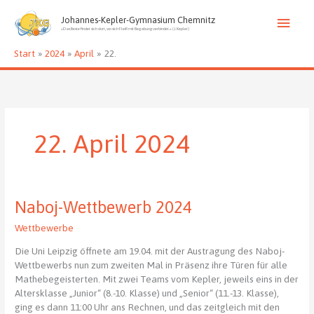
Zum
Haup
Inhalt
Johannes-Kepler-Gymnasium Chemnitz
»Das Beste findet sich dort, wo sich Fleiß mit Begabung verbindet.« (J. Kepler)
springen
Start
2024
April
22.
22. April 2024
Naboj-Wettbewerb 2024
Wettbewerbe
Die Uni Leipzig öffnete am 19.04. mit der Austragung des Naboj-
Wettbewerbs nun zum zweiten Mal in Präsenz ihre Türen für alle
Mathebegeisterten. Mit zwei Teams vom Kepler, jeweils eins in der
Altersklasse „Junior“ (8.-10. Klasse) und „Senior“ (11.-13. Klasse),
ging es dann 11:00 Uhr ans Rechnen, und das zeitgleich mit den