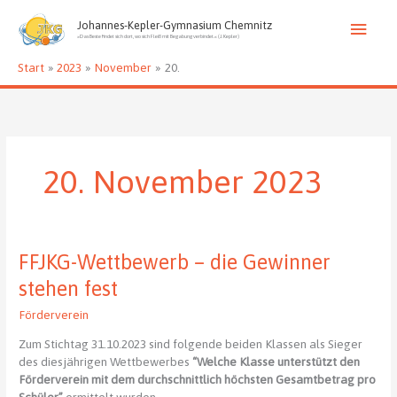
Zum
Haup
Inhalt
Johannes-Kepler-Gymnasium Chemnitz
»Das Beste findet sich dort, wo sich Fleiß mit Begabung verbindet.« (J. Kepler)
springen
Start
2023
November
20.
20. November 2023
FFJKG-Wettbewerb – die Gewinner
stehen fest
Förderverein
Zum Stichtag 31.10.2023 sind folgende beiden Klassen als Sieger
des diesjährigen Wettbewerbes
“Welche Klasse unterstützt den
Förderverein mit dem durchschnittlich höchsten Gesamtbetrag pro