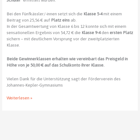
Schüler”
ermittelt wurden.
Bei den Fünfkässler/-innen setzt sich die
Klasse 5-4
mit einem
Beitrag von 25,56 € auf
Platz eins
ab.
In der Gesamtwertung von Klasse 6 bis 12 konnte sich mit einem
sensationellen Ergebnis von 54,72 € die
Klasse 9-4
den
ersten Platz
sichern – mit deutlichem Vorsprung vor der zweitplatzierten
Klasse.
Beide Gewinnerklassen erhalten wie vereinbart das Preisgeld in
Höhe von je 50,00 € auf das Schulkonto ihrer Klasse.
Vielen Dank für die Unterstützung sagt der Förderverein des
Johannes-Kepler-Gymnasiums
FFJKG-
Weiterlesen »
Wettbewerb
–
die
Gewinner
stehen
fest