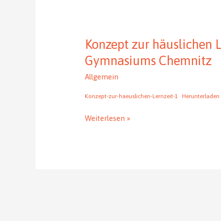
Konzept zur häuslichen 
Gymnasiums Chemnitz
Allgemein
Konzept-zur-haeuslichen-Lernzeit-1
Herunterladen
Konzept
Weiterlesen »
zur
häuslichen
Lernzeit
am
Johannes-
Kepler-
Gymnasiums
Chemnitz