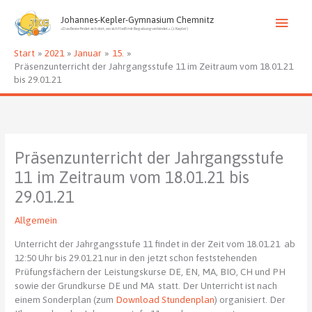
Zum
Haup
Inhalt
Johannes-Kepler-Gymnasium Chemnitz
»Das Beste findet sich dort, wo sich Fleiß mit Begabung verbindet.« (J. Kepler)
springen
Start
2021
Januar
15.
Präsenzunterricht der Jahrgangsstufe 11 im Zeitraum vom 18.01.21
bis 29.01.21
Präsenzunterricht der Jahrgangsstufe
11 im Zeitraum vom 18.01.21 bis
29.01.21
Allgemein
Unterricht der Jahrgangsstufe 11 findet in der Zeit vom 18.01.21 ab
12:50 Uhr bis 29.01.21 nur in den jetzt schon feststehenden
Prüfungsfächern der Leistungskurse DE, EN, MA, BIO, CH und PH
sowie der Grundkurse DE und MA statt. Der Unterricht ist nach
einem Sonderplan (zum
Download Stundenplan
) organisiert. Der