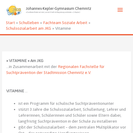
Zum
Haup
Inhalt
Johannes-Kepler-Gymnasium Chemnitz
»Das Beste findet sich dort, wo sich Fleiß mit Begabung verbindet.« (J. Kepler)
springen
Start
Schulleben
Fachteam Soziale Arbeit
Schulsozialarbeit am JKG
Vitamine
» ViTAMiNE « Am JKG
…in Zusammenarbeit mit der
Regionalen Fachstelle für
Suchtprävention der Stadtmission Chemnitz e.V.
ViTAMiNE
…
ist ein Programm für schulische Suchtpräventionunter
stützt 3 Jahre die Schulsozialarbeit, Schulleitung, Lehrer und
Lehrerinnen, Schülerinnen und Schüler sowie Eltern dabei,
langfristig Suchtprävention in der Schule zu installieren
gibt der Schulsozialarbeit – dem zentralen Multiplikator vor
Ort – das notwendige Handlungswissen