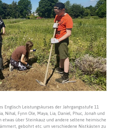
des Englisch Leistungskurses der Jahrgangsstufe 11
a, Nihal, Fynn Ole, Maya, Lia, Daniel, Phuc, Jonah und
um etwas über Steinkauz und andere seltene heimische
ämmert, gebohrt etc. um verschiedene Nistkästen zu