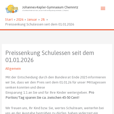
Zum
Haup
Inhalt
Johannes-Kepler-Gymnasium Chemnitz
»Das Beste findet sich dort, wo sich Fleiß mit Begabung verbindet.« (J. Kepler)
springen
Start
2026
Januar
28.
Preissenkung Schulessen seit dem 01.01.2026
Preissenkung Schulessen seit dem
01.01.2026
Allgemein
Mit der Entscheidung durch den Bundesrat Ende 2025 informieren
wir Sie, dass wir den Preis seit dem 01.01.26 für unser Mittagessen
senken konnten und diese
Einsparung 1:1 an Sie und für Ihre Kinder weitergeben.
Pro
Portion/Tag sparen Sie ca. zwischen 45-50 Cent!
Wir freuen uns, Ihr Kind bzw. Sie, wertes Schulteam, weiterhin bei
uns an der Ausgabe begrüßen zu dürfen, haben jederzeit ein