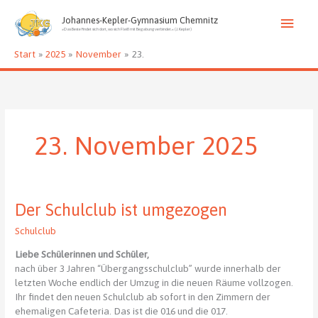
Zum
Haup
Inhalt
Johannes-Kepler-Gymnasium Chemnitz
»Das Beste findet sich dort, wo sich Fleiß mit Begabung verbindet.« (J. Kepler)
springen
Start
2025
November
23.
23. November 2025
Der Schulclub ist umgezogen
Schulclub
Liebe Schülerinnen und Schüler,
nach über 3 Jahren “Übergangsschulclub” wurde innerhalb der
letzten Woche endlich der Umzug in die neuen Räume vollzogen.
Ihr findet den neuen Schulclub ab sofort in den Zimmern der
ehemaligen Cafeteria. Das ist die 016 und die 017.