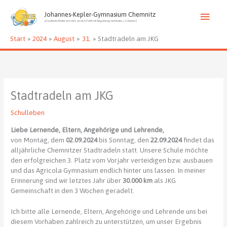
Zum
Haup
Inhalt
Johannes-Kepler-Gymnasium Chemnitz
»Das Beste findet sich dort, wo sich Fleiß mit Begabung verbindet.« (J. Kepler)
springen
Start
2024
August
31.
Stadtradeln am JKG
Stadtradeln am JKG
Schulleben
Liebe Lernende, Eltern, Angehörige und Lehrende,
von Montag, dem
02.09.2024
bis Sonntag, den
22.09.2024
findet das
alljährliche Chemnitzer Stadtradeln statt. Unsere Schule möchte
den erfolgreichen 3. Platz vom Vorjahr verteidigen bzw. ausbauen
und das Agricola Gymnasium endlich hinter uns lassen. In meiner
Erinnerung sind wir letztes Jahr über
30.000 km
als JKG
Gemeinschaft in den 3 Wochen geradelt.
Ich bitte alle Lernende, Eltern, Angehörige und Lehrende uns bei
diesem Vorhaben zahlreich zu unterstützen, um unser Ergebnis