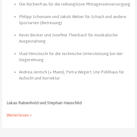
Die Küchenfrau für die reibungslose Mittagessenversorgung
Philipp Schumann und Jakob Weber für Schach und andere
Sportarten (Betreuung)
Kevin Becker und Josefine Thierbach für musikalische
Ausgestaltung
Vlad Himcinschi für die technische Unterstützung bei der
Siegerehrung
Andrea Jentsch (+ Mann), Petra Wegert, Ute Pohlhaus für
Aufsicht und Korrektur
Lukas Rabenhold und Stephan Hauschild
Ein
Weiterlesen »
herzliches
Dankeschön