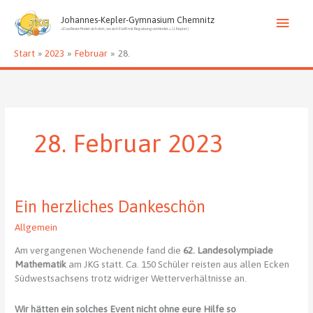
Zum
Haup
Inhalt
Johannes-Kepler-Gymnasium Chemnitz
»Das Beste findet sich dort, wo sich Fleiß mit Begabung verbindet.« (J. Kepler)
springen
Start
2023
Februar
28.
28. Februar 2023
Ein herzliches Dankeschön
Allgemein
Am vergangenen Wochenende fand die
62. Landesolympiade
Mathematik
am JKG statt. Ca. 150 Schüler reisten aus allen Ecken
Südwestsachsens trotz widriger Wetterverhältnisse an.
Wir hätten ein solches Event nicht ohne eure Hilfe so