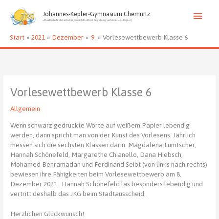
Zum
Haup
Inhalt
Johannes-Kepler-Gymnasium Chemnitz
»Das Beste findet sich dort, wo sich Fleiß mit Begabung verbindet.« (J. Kepler)
springen
Start
2021
Dezember
9.
Vorlesewettbewerb Klasse 6
Vorlesewettbewerb Klasse 6
Allgemein
Wenn schwarz gedruckte Worte auf weißem Papier lebendig
werden, dann spricht man von der Kunst des Vorlesens. Jährlich
messen sich die sechsten Klassen darin. Magdalena Lumtscher,
Hannah Schönefeld, Margarethe Chianello, Dana Hiebsch,
Mohamed Benramadan und Ferdinand Seibt (von links nach rechts)
bewiesen ihre Fähigkeiten beim Vorlesewettbewerb am 8.
Dezember 2021. Hannah Schönefeld las besonders lebendig und
vertritt deshalb das JKG beim Stadtausscheid.
Herzlichen Glückwunsch!