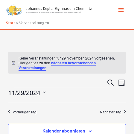
Zum
Haup
Inhalt
Johannes-Kepler-Gymnasium Chemnitz
»Das Beste findet sich dort, wo sich Fleiß mit Begabung verbindet.« (J. Kepler)
springen
Start
Veranstaltungen
Keine Veranstaltungen für 29 November, 2024 vorgesehen.
Hier geht es zu den
nächsten bevorstehenden
Hinweis
Veranstaltungen
.
Veranstaltunge
Verans
Suche
Tag
Suche
Ansich
Veranstaltungen
11/29/2024
und
Naviga
Ansichten,
Datum
Navigation
wählen.
Vorheriger Tag
Nächster Tag
Kalender abonnieren