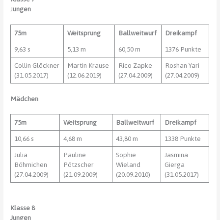
J
ungen
75m
Weitsprung
Ballweitwurf
Dreikampf
9,63 s
5,13 m
60,50 m
1376 Punkte
Collin Glöckner
Martin Krause
Rico Zapke
Roshan Yari
(31.05.2017)
(12.06.2019)
(27.04.2009)
(27.04.2009)
Mädchen
75m
Weitsprung
Ballweitwurf
Dreikampf
10,66 s
4,68 m
43,80 m
1338 Punkte
Julia
Pauline
Sophie
Jasmina
Böhmichen
Pötzscher
Wieland
Gierga
(27.04.2009)
(21.09.2009)
(20.09.2010)
(31.05.2017)
Klasse 8
Jungen