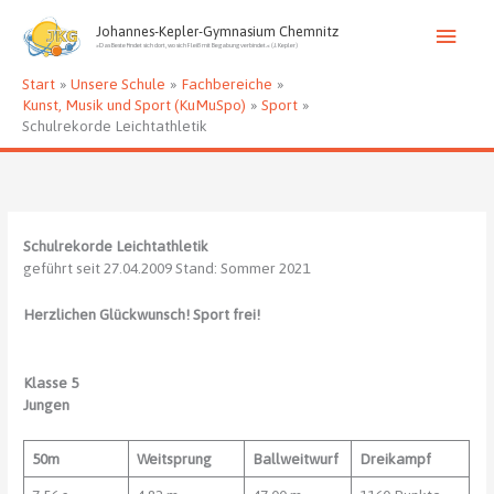
Zum
Haup
Inhalt
Johannes-Kepler-Gymnasium Chemnitz
»Das Beste findet sich dort, wo sich Fleiß mit Begabung verbindet.« (J. Kepler)
springen
Start
Unsere Schule
Fachbereiche
Kunst, Musik und Sport (KuMuSpo)
Sport
Schulrekorde Leichtathletik
Schulrekorde Leichtathletik
geführt seit 27.04.2009 Stand: Sommer 2021
Herzlichen Glückwunsch! Sport frei!
Klasse 5
Jungen
50m
Weitsprung
Ballweitwurf
Dreikampf