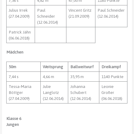
7,56 s
4,82 m
47,00 m
1160 Punkte
Julius Irrek
Paul
Vincent Gritz
Paul Schneider
(27.04.2009)
Schneider
(21.09.2009)
(12.06.2014)
(12.06.2014)
Patrick Jähn
(06.06.2018)
Mädchen
50m
Weitsprung
Ballweitwurf
Dreikampf
7,44 s
4,66 m
35,95 m
1140 Punkte
Tessa-Maria
Julie
Johanna
Leonie
Böttger
Langlotz
Schubert
Großer
(27.04.2009)
(12.06.2014)
(12.06.2014)
(06.06.2018)
Klasse 6
Jungen