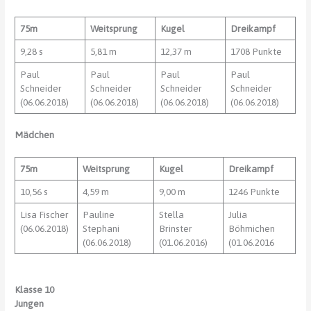
75m
Weitsprung
Kugel
Dreikampf
9,28 s
5,81 m
12,37 m
1708 Punkte
Paul
Paul
Paul
Paul
Schneider
Schneider
Schneider
Schneider
(06.06.2018)
(06.06.2018)
(06.06.2018)
(06.06.2018)
Mädchen
75m
Weitsprung
Kugel
Dreikampf
10,56 s
4,59 m
9,00 m
1246 Punkte
Lisa Fischer
Pauline
Stella
Julia
(06.06.2018)
Stephani
Brinster
Böhmichen
(06.06.2018)
(01.06.2016)
(01.06.2016
Klasse 10
Jungen