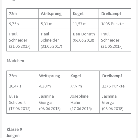
75m
Weitsprung
Kugel
Dreikampf
9,75 s
5,31 m
11,53 m
1605 Punkte
Paul
Paul
Ben Donath
Paul
Schneider
Schneider
(06.06.2018)
Schneider
(31.05.2017)
(31.05.2017)
(31.05.2017)
Mädchen
75m
Weitsprung
Kugel
Dreikampf
10,47 s
4,30 m
7,97 m
1275 Punkte
Elisa
Jasmina
Josephine
Jasmina
Schubert
Gierga
Hahn
Gierga
(17.06.2015)
(06.06.2018)
(17.06.2015)
(06.06.2018)
Klasse 9
Jungen