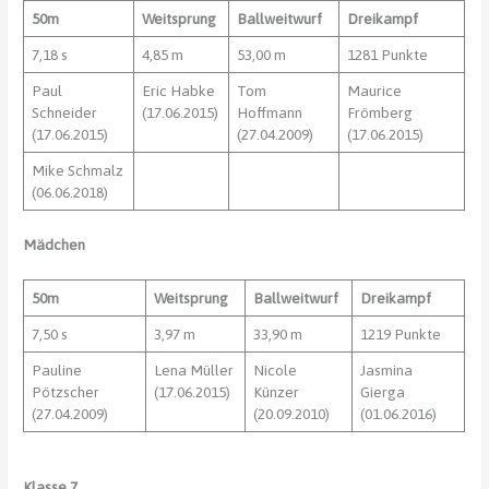
50m
Weitsprung
Ballweitwurf
Dreikampf
7,18 s
4,85 m
53,00 m
1281 Punkte
Paul
Eric Habke
Tom
Maurice
Schneider
(17.06.2015)
Hoffmann
Frömberg
(17.06.2015)
(27.04.2009)
(17.06.2015)
Mike Schmalz
(06.06.2018)
Mädchen
50m
Weitsprung
Ballweitwurf
Dreikampf
7,50 s
3,97 m
33,90 m
1219 Punkte
Pauline
Lena Müller
Nicole
Jasmina
Pötzscher
(17.06.2015)
Künzer
Gierga
(27.04.2009)
(20.09.2010)
(01.06.2016)
Klasse 7