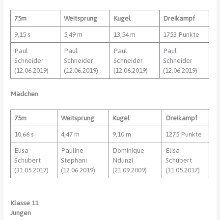
75m
Weitsprung
Kugel
Dreikampf
9,15 s
5,49 m
13,54 m
1753 Punkte
Paul
Paul
Paul
Paul
Schneider
Schneider
Schneider
Schneider
(12.06.2019)
(12.06.2019)
(12.06.2019)
(12.06.2019)
Mädchen
75m
Weitsprung
Kugel
Dreikampf
10,66 s
4,47 m
9,10 m
1275 Punkte
Elisa
Pauline
Dominique
Elisa
Schubert
Stephani
Ndunzi
Schubert
(31.05.2017)
(12.06.2019)
(21.09.2009)
(31.05.2017)
Klasse 11
Jungen