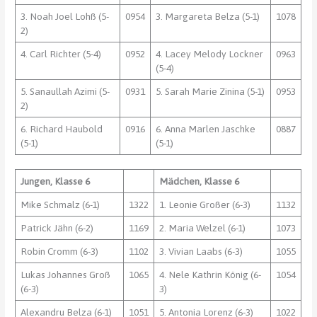
3. Noah Joel Lohß (5-
0954
3. Margareta Belza (5-1)
1078
2)
4. Carl Richter (5-4)
0952
4. Lacey Melody Lockner
0963
(5-4)
5. Sanaullah Azimi (5-
0931
5. Sarah Marie Zinina (5-1)
0953
2)
6. Richard Haubold
0916
6. Anna Marlen Jaschke
0887
(5-1)
(5-1)
Jungen, Klasse 6
Mädchen, Klasse 6
Mike Schmalz (6-1)
1322
1. Leonie Großer (6-3)
1132
Patrick Jähn (6-2)
1169
2. Maria Welzel (6-1)
1073
Robin Cromm (6-3)
1102
3. Vivian Laabs (6-3)
1055
Lukas Johannes Groß
1065
4. Nele Kathrin König (6-
1054
(6-3)
3)
Alexandru Belza (6-1)
1051
5. Antonia Lorenz (6-3)
1022