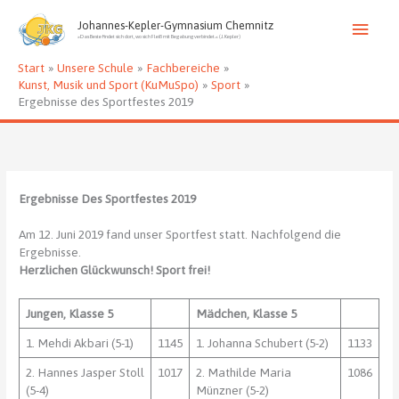
Zum
Haup
Inhalt
Johannes-Kepler-Gymnasium Chemnitz
»Das Beste findet sich dort, wo sich Fleiß mit Begabung verbindet.« (J. Kepler)
springen
Start
Unsere Schule
Fachbereiche
Kunst, Musik und Sport (KuMuSpo)
Sport
Ergebnisse des Sportfestes 2019
Ergebnisse Des Sportfestes 2019
Am 12. Juni 2019 fand unser Sportfest statt. Nachfolgend die
Ergebnisse.
Herzlichen Glückwunsch! Sport frei!
Jungen, Klasse 5
Mädchen, Klasse 5
1. Mehdi Akbari (5-1)
1145
1. Johanna Schubert (5-2)
1133
2. Hannes Jasper Stoll
1017
2. Mathilde Maria
1086
(5-4)
Münzner (5-2)