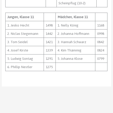
Scheinpflug (10-2)
Jungen, Klasse 11
Mädchen, Klasse 11
1. Jesko Hecht
1498
1. Nelly König
1168
2. Niclas Stegemann
1442
2. Johanna Hoffmann
0998
3. Tom Seidel
1421
3. Hannah Schwarz
0842
4. Josef Kirste
1339
4. Kim Thämmig
0824
5. Ludwig Sontag
1291
5. Johanna Klose
0799
6. Phillip Nestler
1275