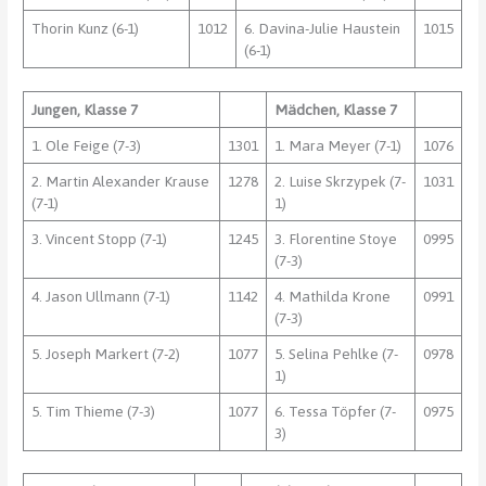
Thorin Kunz (6-1)
1012
6. Davina-Julie Haustein
1015
(6-1)
Jungen, Klasse 7
Mädchen, Klasse 7
1. Ole Feige (7-3)
1301
1. Mara Meyer (7-1)
1076
2. Martin Alexander Krause
1278
2. Luise Skrzypek (7-
1031
(7-1)
1)
3. Vincent Stopp (7-1)
1245
3. Florentine Stoye
0995
(7-3)
4. Jason Ullmann (7-1)
1142
4. Mathilda Krone
0991
(7-3)
5. Joseph Markert (7-2)
1077
5. Selina Pehlke (7-
0978
1)
5. Tim Thieme (7-3)
1077
6. Tessa Töpfer (7-
0975
3)