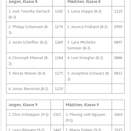
Jungen, Klasse 8
Mädchen, Klasse 8
1. Joel Timothy Gerlach
1342
1. Lena Hoppe (8-3)
1119
(8-3)
2. Philipp Schumann (8-
1274
2. Jessica Fridland (8-2)
0990
3)
3. Justin Scheffler (8-2)
1189
3. Lara Michelle
0897
Sommer (8-3)
4. Christoph Männel (8-
1184
4. Leni Striegler (8-2)
0888
3)
5. Niclas Wiener (8-3)
1175
5. Josephine Schwarz (8-
0813
3)
6. Justus Bernotat (8-2)
1119
Jungen, Klasse 9
Mädchen, Klasse 9
1. Chris Schwipper (9-3)
1521
1. Phuong Linh Nguyen
1064
(9-1)
2. Levi Uhlmann (9-2)
1447
2. Maria Dohier (9-3)
1035