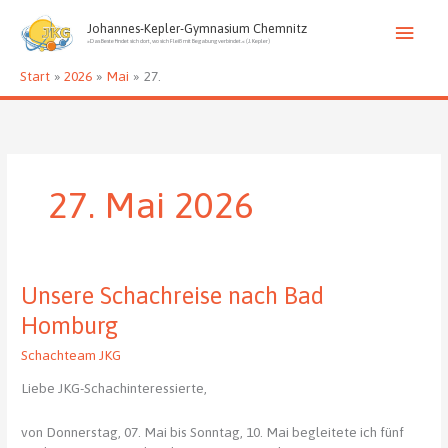
Zum
Haup
Inhalt
Johannes-Kepler-Gymnasium Chemnitz
»Das Beste findet sich dort, wo sich Fleiß mit Begabung verbindet.« (J. Kepler)
springen
Start
2026
Mai
27.
27. Mai 2026
Unsere Schachreise nach Bad
Homburg
Schachteam JKG
Liebe JKG-Schachinteressierte,
von Donnerstag, 07. Mai bis Sonntag, 10. Mai begleitete ich fünf