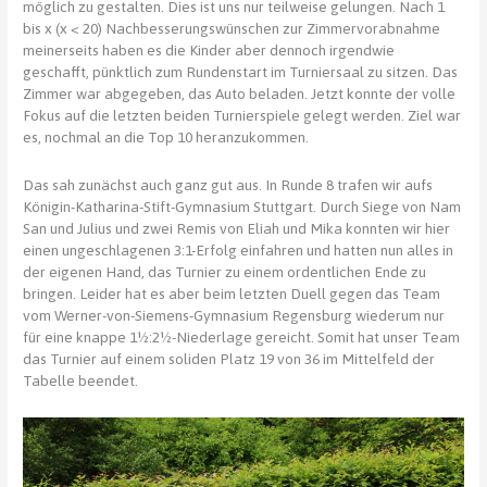
möglich zu gestalten. Dies ist uns nur teilweise gelungen. Nach 1
bis x (x < 20) Nachbesserungswünschen zur Zimmervorabnahme
meinerseits haben es die Kinder aber dennoch irgendwie
geschafft, pünktlich zum Rundenstart im Turniersaal zu sitzen. Das
Zimmer war abgegeben, das Auto beladen. Jetzt konnte der volle
Fokus auf die letzten beiden Turnierspiele gelegt werden. Ziel war
es, nochmal an die Top 10 heranzukommen.
Das sah zunächst auch ganz gut aus. In Runde 8 trafen wir aufs
Königin-Katharina-Stift-Gymnasium Stuttgart. Durch Siege von Nam
San und Julius und zwei Remis von Eliah und Mika konnten wir hier
einen ungeschlagenen 3:1-Erfolg einfahren und hatten nun alles in
der eigenen Hand, das Turnier zu einem ordentlichen Ende zu
bringen. Leider hat es aber beim letzten Duell gegen das Team
vom Werner-von-Siemens-Gymnasium Regensburg wiederum nur
für eine knappe 1½:2½-Niederlage gereicht. Somit hat unser Team
das Turnier auf einem soliden Platz 19 von 36 im Mittelfeld der
Tabelle beendet.