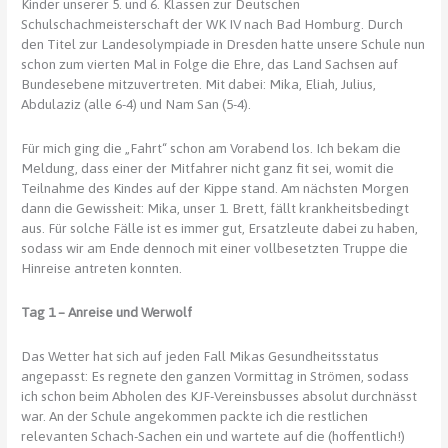
Kinder unserer 5. und 6. Klassen zur Deutschen
Schulschachmeisterschaft der WK IV nach Bad Homburg. Durch
den Titel zur Landesolympiade in Dresden hatte unsere Schule nun
schon zum vierten Mal in Folge die Ehre, das Land Sachsen auf
Bundesebene mitzuvertreten. Mit dabei: Mika, Eliah, Julius,
Abdulaziz (alle 6-4) und Nam San (5-4).
Für mich ging die „Fahrt“ schon am Vorabend los. Ich bekam die
Meldung, dass einer der Mitfahrer nicht ganz fit sei, womit die
Teilnahme des Kindes auf der Kippe stand. Am nächsten Morgen
dann die Gewissheit: Mika, unser 1. Brett, fällt krankheitsbedingt
aus. Für solche Fälle ist es immer gut, Ersatzleute dabei zu haben,
sodass wir am Ende dennoch mit einer vollbesetzten Truppe die
Hinreise antreten konnten.
Tag 1 – Anreise und Werwolf
Das Wetter hat sich auf jeden Fall Mikas Gesundheitsstatus
angepasst: Es regnete den ganzen Vormittag in Strömen, sodass
ich schon beim Abholen des KJF-Vereinsbusses absolut durchnässt
war. An der Schule angekommen packte ich die restlichen
relevanten Schach-Sachen ein und wartete auf die (hoffentlich!)