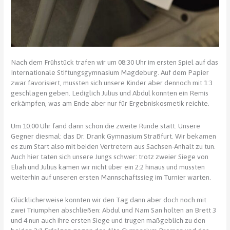
Nach dem Frühstück trafen wir um 08:30 Uhr im ersten Spiel auf das
Internationale Stiftungsgymnasium Magdeburg. Auf dem Papier
zwar favorisiert, mussten sich unsere Kinder aber dennoch mit 1:3
geschlagen geben. Lediglich Julius und Abdul konnten ein Remis
erkämpfen, was am Ende aber nur für Ergebniskosmetik reichte.
Um 10:00 Uhr fand dann schon die zweite Runde statt. Unsere
Gegner diesmal: das Dr. Drank Gymnasium Straßfurt. Wir bekamen
es zum Start also mit beiden Vertretern aus Sachsen-Anhalt zu tun.
Auch hier taten sich unsere Jungs schwer: trotz zweier Siege von
Eliah und Julius kamen wir nicht über ein 2:2 hinaus und mussten
weiterhin auf unseren ersten Mannschaftssieg im Turnier warten.
Glücklicherweise konnten wir den Tag dann aber doch noch mit
zwei Triumphen abschließen: Abdul und Nam San holten an Brett 3
und 4 nun auch ihre ersten Siege und trugen maßgeblich zu den