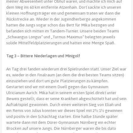
meiner Abwesenheit unter Obhut waren, und machte ich mich auf
dem Weg ins 60 km entfernte Atzenhain. Dort sackte ich unseren
kleinen Hoffnungsträger ein und gemeinsam traten wir dann die
Rückstrecke an. Wieder in der Jugendherberge angekommen
hatten die Jungs sogar schon das Bett für Mika bezogen und
befanden sich mitten im Tandem-Turnier. Unsere beiden Teams
„Schwangus Longus“ und „Turmus Maximus“ belegten jeweils
solide Mittelfeldplatzierungen und hatten eine Menge Spaß.
Tag 3 – Bittere Niederlagen und Minigolf
An Tag drei fanden wiederum drei Spielrunden statt. Unser Ziel war
es, wieder in den Finalraum (an dem die drei besten Teams sitzen)
einzuziehen und dort um gute Platzierungen zu kämpfen.
Gestartet sind wir mit einem Duell gegen das Gymnasium
Ulricianum Aurich. Mika hat in seinem ersten Spiel direkt unter
Beweis gestellt, dass er seine Krankheit abgeschüttelt hat und sein
Auftaktspiel gewonnen. Durch einen weiteren Sieg von Eliah und
ein Remis von Julius konnten wir dieses Spiel mit 2½:1½ gewinnen
und positiv in den Schachtag starten. Eine halbe Stunde später
wartete dann mit dem Dürer-Gymnasium Nürnberg ein echter
Brocken auf unsere Jungs. Die Nürnberger waren die bis dato