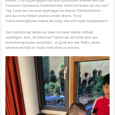
beiden 3:1-Erfolgen gegen das Alte Gymnasium Bremen und das
Pelizaeus Gymnasium Paderborn bei. Somit befanden wir uns nach
Tag 1 und vier von neun Spieltagen im oberen Tabellendrittel –
und das trotz Fehlen unseres ersten Bretts. Trotz
Startschwierigkeiten haben die Jungs das echt super kompensiert!
Den Nachmittag ließen wir dann mit einer Runde Fußball
ausklingen. Aufs „Arschbolzen“ haben wir am Ende aber aus
Sicherheitsgründen verzichtet… zu groß war das Risiko, einen
weiteren Ausfall im Team verkraften zu müssen.