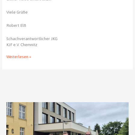
Viele Grüße
Robert Elß
Schachverantwortlicher JKG
KJF e.V. Chemnitz
Unsere
Weiterlesen »
Schachreise
nach
Bad
Homburg