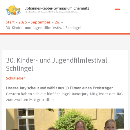
Zum
Haup
Inhalt
Johannes-Kepler-Gymnasium Chemnitz
»Das Beste findet sich dort, wo sich Fleiß mit Begabung verbindet.« (J. Kepler)
springen
Start
2025
September
26.
30. Kinder- und Jugendfilmfestival Schlingel
30. Kinder- und Jugendfilmfestival
Schlingel
Schulleben
Unsere Jury schaut und wählt aus 13 Filmen einen Preisträger
Gestern haben sich die fünf Schlingel-Juniorjury-Mitglieder des JKG
zum zweiten Mal getroffen.