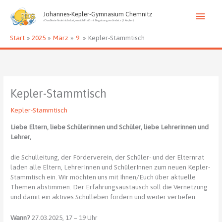
Zum
Haup
Inhalt
Johannes-Kepler-Gymnasium Chemnitz
»Das Beste findet sich dort, wo sich Fleiß mit Begabung verbindet.« (J. Kepler)
springen
Start
2025
März
9.
Kepler-Stammtisch
Kepler-Stammtisch
Kepler-Stammtisch
Liebe Eltern, liebe Schülerinnen und Schüler, liebe Lehrerinnen und
Lehrer,
die Schulleitung, der Förderverein, der Schüler- und der Elternrat
laden alle Eltern, LehrerInnen und SchülerInnen zum neuen Kepler-
Stammtisch ein. Wir möchten uns mit Ihnen/Euch über aktuelle
Themen abstimmen. Der Erfahrungsaustausch soll die Vernetzung
und damit ein aktives Schulleben fördern und weiter vertiefen.
Wann?
27.03.2025, 17 – 19 Uhr