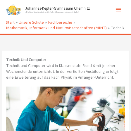
Zum
Haup
Inhalt
Johannes-Kepler-Gymnasium Chemnitz
»Das Beste findet sich dort, wo sich Fleiß mit Begabung verbindet.« (J. Kepler)
springen
Start
Unsere Schule
Fachbereiche
Mathematik, Informatik und Naturwissenschaften (MINT)
Technik
Technik Und Computer
Technik und Computer wird in Klassenstufe 5 und 6 mit je einer
Wochenstunde unterrichtet. In der vertieften Ausbildung erfolgt
eine Erweiterung auf das Fach Physik im Anfänger-Unterricht.