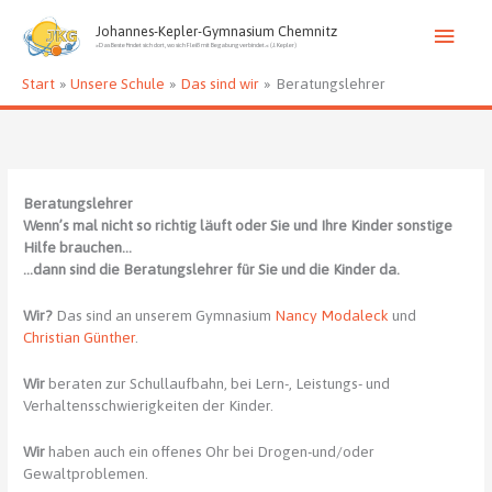
Zum
Haup
Inhalt
Johannes-Kepler-Gymnasium Chemnitz
»Das Beste findet sich dort, wo sich Fleiß mit Begabung verbindet.« (J. Kepler)
springen
Start
Unsere Schule
Das sind wir
Beratungslehrer
Beratungslehrer
Wenn’s mal nicht so richtig läuft oder Sie und Ihre Kinder sonstige
Hilfe brauchen…
…dann sind die Beratungslehrer für Sie und die Kinder da.
Wir?
Das sind an unserem Gymnasium
Nancy Modaleck
und
Christian Günther
.
Wir
beraten zur Schullaufbahn, bei Lern-, Leistungs- und
Verhaltensschwierigkeiten der Kinder.
Wir
haben auch ein offenes Ohr bei Drogen-und/oder
Gewaltproblemen.