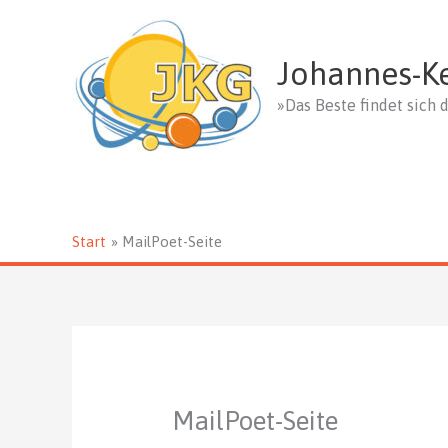
Zum
Inhalt
springen
Johannes-K
»Das Beste findet sich d
Start
MailPoet-Seite
MailPoet-Seite