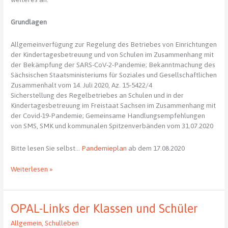
Grundlagen
Allgemeinverfügung zur Regelung des Betriebes von Einrichtungen
der Kindertagesbetreuung und von Schulen im Zusammenhang mit
der Bekämpfung der SARS-CoV-2-Pandemie; Bekanntmachung des
Sächsischen Staatsministeriums für Soziales und Gesellschaftlichen
Zusammenhalt vom 14. Juli 2020, Az. 15-5422/4
Sicherstellung des Regelbetriebes an Schulen und in der
Kindertagesbetreuung im Freistaat Sachsen im Zusammenhang mit
der Covid-19-Pandemie; Gemeinsame Handlungsempfehlungen
von SMS, SMK und kommunalen Spitzenverbänden vom 31.07.2020
Bitte lesen Sie selbst…
Pandemieplan
ab dem 17.08.2020
Regelungen
Weiterlesen »
am
Johannes-
Kepler-
OPAL-Links der Klassen und Schüler
Gymnasium
Chemnitz
Allgemein
,
Schulleben