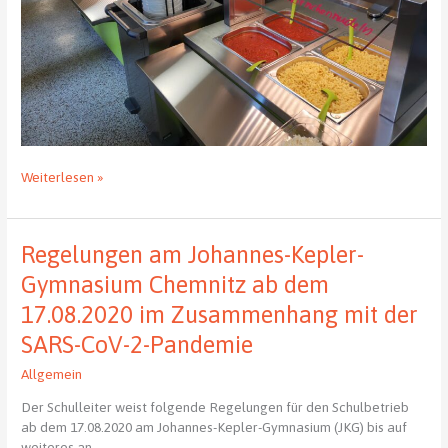
Was
Weiterlesen »
duftet
denn
da
Regelungen am Johannes-Kepler-
so
lecker
Gymnasium Chemnitz ab dem
17.08.2020 im Zusammenhang mit der
?
SARS-CoV-2-Pandemie
Allgemein
Der Schulleiter weist folgende Regelungen für den Schulbetrieb
ab dem 17.08.2020 am Johannes-Kepler-Gymnasium (JKG) bis auf
weiteres an.