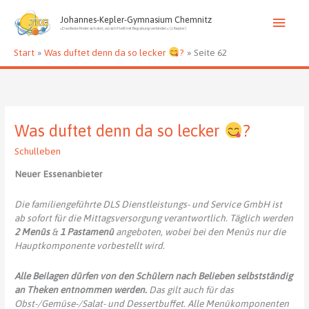
Zum
Haup
Inhalt
Johannes-Kepler-Gymnasium Chemnitz
»Das Beste findet sich dort, wo sich Fleiß mit Begabung verbindet.« (J. Kepler)
springen
Start
Was duftet denn da so lecker
?
Seite 62
Was duftet denn da so lecker
?
Schulleben
Neuer Essenanbieter
Die familiengeführte DLS Dienstleistungs- und Service GmbH ist
ab sofort für die Mittagsversorgung verantwortlich. Täglich werden
2 Menüs
&
1 Pastamenü
angeboten, wobei bei den Menüs nur die
Hauptkomponente vorbestellt wird.
Alle Beilagen dürfen von den Schülern nach Belieben selbstständig
an Theken entnommen werden.
Das gilt auch für das
Obst-/Gemüse-/Salat- und Dessertbuffet. Alle Menükomponenten