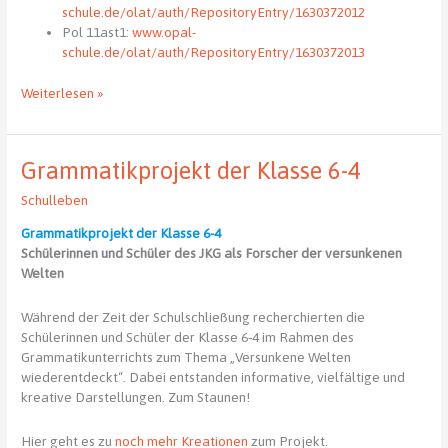
schule.de/olat/auth/RepositoryEntry/1630372012
Pol 11ast1:
www.opal-
schule.de/olat/auth/RepositoryEntry/1630372013
OPAL-
Weiterlesen »
Links
der
Klassen
Grammatikprojekt der Klasse 6-4
und
Schüler
Schulleben
Grammatikprojekt der Klasse 6-4
Schülerinnen und Schüler des JKG als Forscher der versunkenen
Welten
Während der Zeit der Schulschließung recherchierten die
Schülerinnen und Schüler der Klasse 6-4 im Rahmen des
Grammatikunterrichts zum Thema „Versunkene Welten
wiederentdeckt“. Dabei entstanden informative, vielfältige und
kreative Darstellungen. Zum Staunen!
Hier geht es zu
noch mehr Kreationen
zum Projekt.