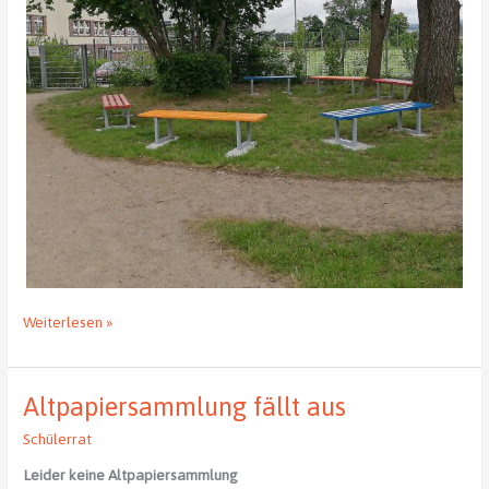
Probesitzen
Weiterlesen »
gewünscht
Altpapiersammlung fällt aus
Schülerrat
Leider keine Altpapiersammlung