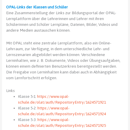
ab
dem
OPAL-Links der Klassen und Schüler
17.08.2020
Eine Zusammenstellung der Links zur Bildungsportal der OPAL-
im
Lernplattform über die Lehrerinnen und Lehrer mit ihren
Zusammenhang
Schülerinnen und Schüler Lernpläne, Dateien, Bilder, Videos und
mit
andere Medien austauschen können.
der
SARS-
Mit OPAL steht eine zentrale Lernplattform, also ein Online-
CoV-
Lehrraum, zur Verfügung, in dem unterschiedliche Lehr- und
2-
Lernszenarien abgebildet werden können. Verschiedene
Pandemie
Lerninhalten, wie z. B. Dokumente, Videos oder Übungsaufgaben,
können einem definierten Benutzerkreis bereitgestellt werden.
Die Freigabe von Lerninhalten kann dabei auch in Abhängigkeit
vom Lernfortschritt erfolgen.
Links
Klasse 5-1:
https://www.opal-
schule.de/olat/auth/RepositoryEntry/1624571921
Klasse 5-2:
https://www.opal-
schule.de/olat/auth/RepositoryEntry/1624571924
Klasse 5-3:
https://www.opal-
schule.de/olat/auth/RepositoryEntry/1624571925