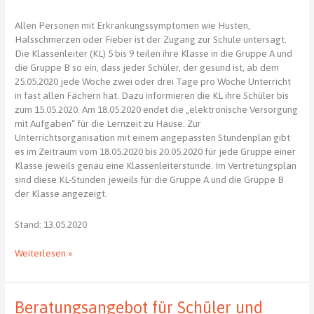
Allen Personen mit Erkrankungssymptomen wie Husten,
Halsschmerzen oder Fieber ist der Zugang zur Schule untersagt.
Die Klassenleiter (KL) 5 bis 9 teilen ihre Klasse in die Gruppe A und
die Gruppe B so ein, dass jeder Schüler, der gesund ist, ab dem
25.05.2020 jede Woche zwei oder drei Tage pro Woche Unterricht
in fast allen Fächern hat. Dazu informieren die KL ihre Schüler bis
zum 15.05.2020. Am 18.05.2020 endet die „elektronische Versorgung
mit Aufgaben“ für die Lernzeit zu Hause. Zur
Unterrichtsorganisation mit einem angepassten Stundenplan gibt
es im Zeitraum vom 18.05.2020 bis 20.05.2020 für jede Gruppe einer
Klasse jeweils genau eine Klassenleiterstunde. Im Vertretungsplan
sind diese KL-Stunden jeweils für die Gruppe A und die Gruppe B
der Klasse angezeigt.
Stand: 13.05.2020
Unterricht
Weiterlesen »
am
JKG
ab
Beratungsangebot für Schüler und
18.05.2020