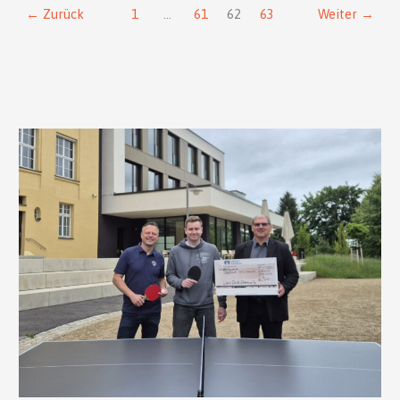
←
Zurück
1
…
61
62
63
Weiter
→