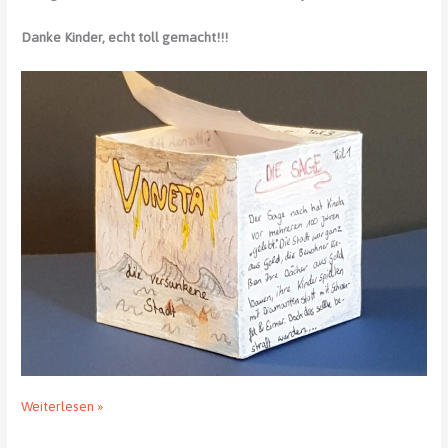
Danke Kinder, echt toll gemacht!!!
Grammatikprojekt
Weiterlesen »
der
Klasse