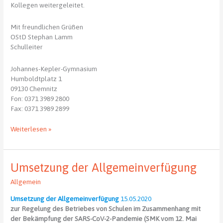
Kollegen weitergeleitet.
Mit freundlichen Grüßen
OStD Stephan Lamm
Schulleiter
Johannes-Kepler-Gymnasium
Humboldtplatz 1
09130 Chemnitz
Fon: 0371 3989 2800
Fax: 0371 3989 2899
Beratungsangebot
Weiterlesen »
für
Schüler
und
Umsetzung der Allgemeinverfügung
Eltern
Allgemein
Umsetzung der Allgemeinverfügung
15.05.2020
zur Regelung des Betriebes von Schulen im Zusammenhang mit
der Bekämpfung der SARS-CoV-2-Pandemie (SMK vom 12. Mai